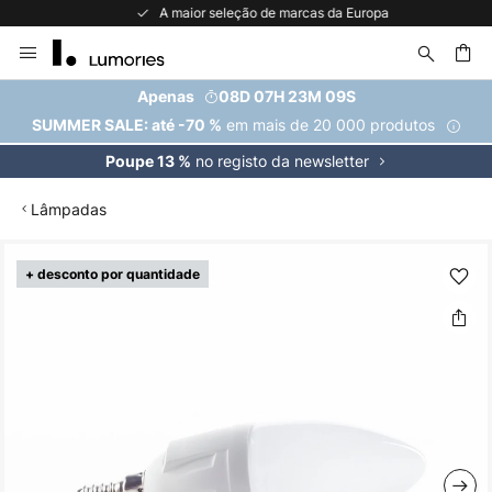
A maior seleção de marcas da Europa
Ir
para
o
uisar
Apenas
08D 07H 23M 09S
Conteúdo
em mais de 20 000 produtos
SUMMER SALE: até -70 %
no registo da newsletter
Poupe 13 %
Lâmpadas
Saltar
+ desconto por quantidade
para
o
final
da
Galeria
de
imagens