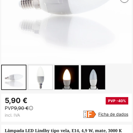
Saltar
5,90 €
para
PVP -40%
PVP
9,90 €
o
Ficha de dados
incl. IVA
início
da
Lâmpada LED Lindby tipo vela, E14, 4,9 W, mate, 3000 K
Galeria