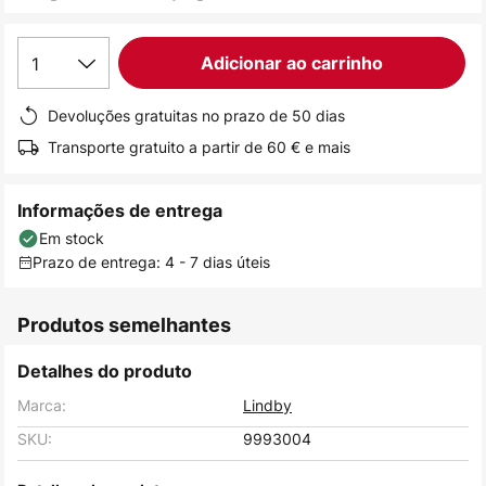
de
imagens
1
Adicionar ao carrinho
Devoluções gratuitas no prazo de 50 dias
Transporte gratuito a partir de 60 € e mais
Informações de entrega
Em stock
Prazo de entrega: 4 - 7 dias úteis
Produtos semelhantes
Detalhes do produto
Marca:
Lindby
SKU:
9993004