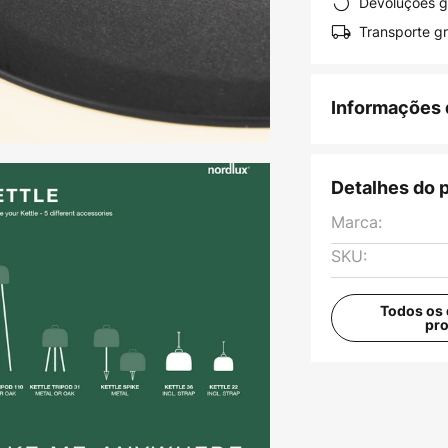
Devoluções g
Transporte gr
Informações 
Detalhes do 
Marca:
SKU:
Todos os 
pr