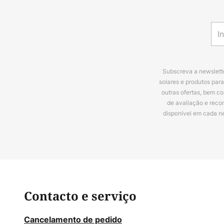
Subscreva a newslette
solares e produtos par
outras ofertas, bem c
de avaliação e reco
disponível em cada n
Contacto e serviço
Cancelamento de pedido