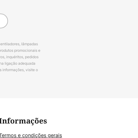
ventiladores, lâmpadas
produtos promocionais e
s, inquéritos, pedidos
 na ligação adequada
s informações, visite o
Informações
Termos e condições gerais