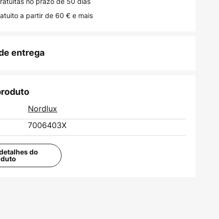
ratuitas no prazo de 50 dias
atuito a partir de 60 € e mais
de entrega
produto
Nordlux
7006403X
detalhes do
oduto