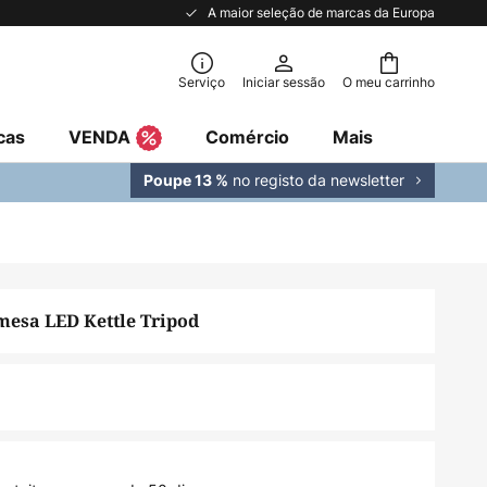
A maior seleção de marcas da Europa
Serviço
Iniciar sessão
O meu carrinho
cas
VENDA
Comércio
Mais
no registo da newsletter
Poupe 13 %
mesa LED Kettle Tripod