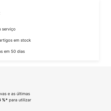
t
u serviço
artigos em stock
as em 50 dias
vas e as últimas
para utilizar
3
%*