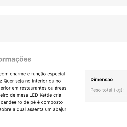
formações
 com charme e função especial
Dimensão
z Quer seja no interior ou no
terior em restaurantes ou áreas
Peso total (kg):
eiro de mesa LED Kettle cria
O candeeiro de pé é composto
sobre a qual assenta um abajur
 com uma prática pega de
ue torna o candeeiro de mesa