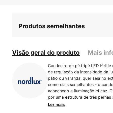
Saltar
para
o
início
Produtos semelhantes
da
Galeria
de
imagens
Visão geral do produto
Mais in
Candeeiro de pé tripé LED Kettle
de regulação da intensidade da lu
pátio ou varanda, quer seja no ex
comerciais semelhantes - o cande
aconchego e iluminação eficaz. 
por uma estrutura de três pernas 
em polietileno branco, equipado
Ler mais
transporte na parte superior, o q