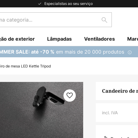
Especialistas ao seu serviço
Pesquisar
ção de exterior
Lâmpadas
Ventiladores
Mar
em mais de 20 000 produtos
MMER SALE: até -70 %
ro de mesa LED Kettle Tripod
Candeeiro de 
incl. IVA