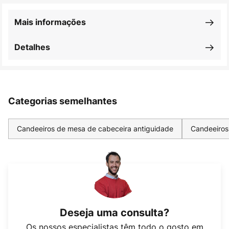
Mais informações
Detalhes
Categorias semelhantes
Candeeiros de mesa de cabeceira antiguidade
Candeeiros
Deseja uma consulta?
Os nossos especialistas têm todo o gosto em