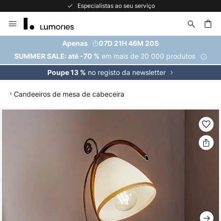
Especialistas ao seu serviço
Ir
para
o
uisar
Apenas
07D 21H 46M 19S
Conteúdo
em mais de 20 000 produtos
SUMMER SALE: até -70 %
no registo da newsletter
Poupe 13 %
Candeeiros de mesa de cabeceira
Saltar
para
o
final
da
Galeria
de
imagens