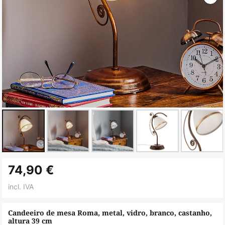
Saltar
74,90 €
para
o
incl. IVA
início
da
Candeeiro de mesa Roma, metal, vidro, branco, castanho,
altura 39 cm
Galeria