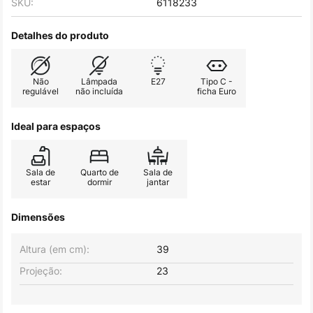
SKU:
6118233
Detalhes do produto
Não
Lâmpada
E27
Tipo C -
regulável
não incluída
ficha Euro
Ideal para espaços
Sala de
Quarto de
Sala de
estar
dormir
jantar
Dimensões
Altura (em cm):
39
Projeção:
23