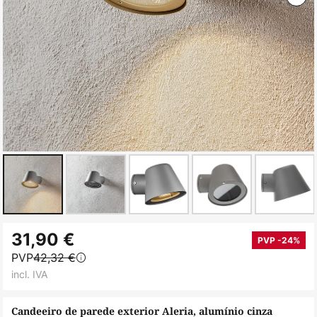
Saltar
31,90 €
para
PVP -24%
PVP
42,32 €
o
incl. IVA
início
da
Candeeiro de parede exterior Aleria, alumínio cinza
Galeria