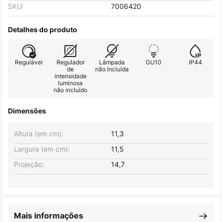
SKU:
7006420
Detalhes do produto
Regulável
Regulador
Lâmpada
GU10
IP44
de
não incluída
intensidade
luminosa
não incluído
Dimensões
Altura (em cm):
11,3
Largura (em cm):
11,5
Projeção:
14,7
Mais informações