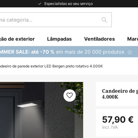
Especialistas ao seu serviço
Pesquisar
ção de exterior
Lâmpadas
Ventiladores
Mar
em mais de 20 000 produtos
MMER SALE: até -70 %
deeiro de parede exterior LED Bergen preto rotativo 4.000K
Candeeiro de 
4.000K
57,90 €
incl. IVA