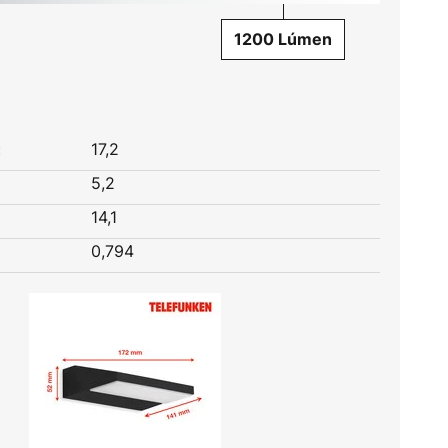
1200 Lúmen
:
17,2
5,2
14,1
0,794