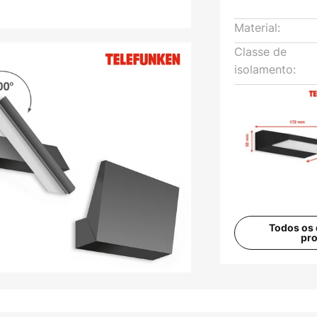
Material:
Classe de
isolamento:
Todos os 
pr