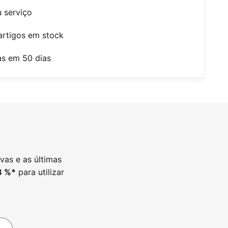
u serviço
artigos em stock
as em 50 dias
vas e as últimas
para utilizar
3
%*