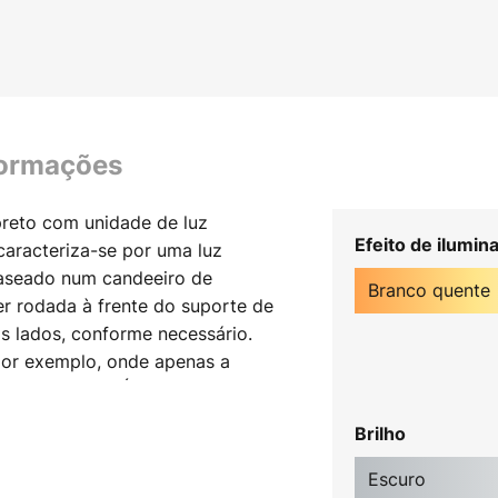
formações
preto com unidade de luz
Efeito de ilumin
caracteriza-se por uma luz
 Baseado num candeeiro de
Branco quente
er rodada à frente do suporte de
s lados, conforme necessário.
 por exemplo, onde apenas a
a de parede - Índice de
Brilho
Escuro