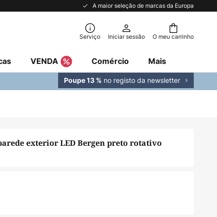
A maior seleção de marcas da Europa
Serviço
Iniciar sessão
O meu carrinho
cas
VENDA
Comércio
Mais
no registo da newsletter
Poupe 13 %
parede exterior LED Bergen preto rotativo