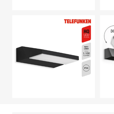
Saltar
para
o