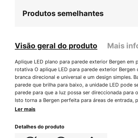
início
Produtos semelhantes
da
Galeria
de
imagens
Visão geral do produto
Mais in
Aplique LED plano para parede exterior Bergen em 
rotativa O aplique LED para parede exterior Bergen 
branca direcional e universal e um design simples.
parede que brilha para baixo, a unidade LED pode s
parede para que a luz possa ser direccionada para o
Isto torna a Bergen perfeita para áreas de entrada,
fachada adjacente oferece espaço para uma luminári
Ler mais
proteção: IP44
Detalhes do produto