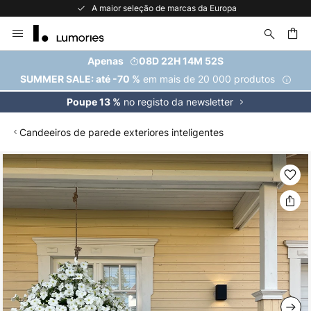
A maior seleção de marcas da Europa
Ir
para
o
uisar
Apenas
08D 22H 14M 52S
Conteúdo
em mais de 20 000 produtos
SUMMER SALE: até -70 %
no registo da newsletter
Poupe 13 %
Candeeiros de parede exteriores inteligentes
Saltar
para
o
final
da
Galeria
de
imagens