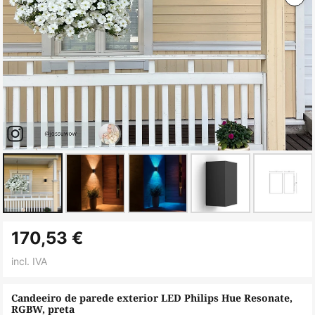
Saltar
170,53 €
para
o
incl. IVA
início
da
Candeeiro de parede exterior LED Philips Hue Resonate,
RGBW, preta
Galeria