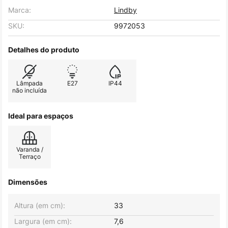
Marca:
Lindby
SKU:
9972053
Detalhes do produto
Lâmpada
E27
IP44
não incluída
Ideal para espaços
Varanda /
Terraço
Dimensões
Altura (em cm):
33
Largura (em cm):
7,6