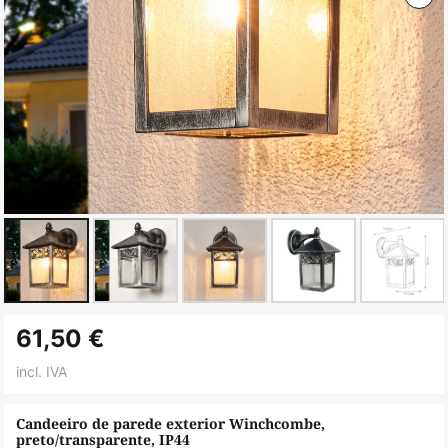
Saltar
61,50 €
para
o
incl. IVA
início
da
Candeeiro de parede exterior Winchcombe,
preto/transparente, IP44
Galeria