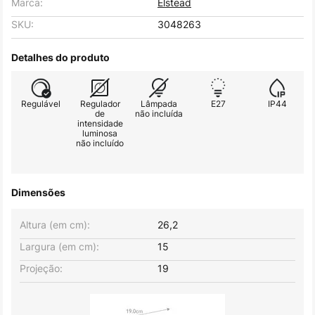
Marca:
Elstead
SKU:
3048263
Detalhes do produto
Regulável
Regulador
Lâmpada
E27
IP44
de
não incluída
intensidade
luminosa
não incluído
Dimensões
Altura (em cm):
26,2
Largura (em cm):
15
Projeção:
19