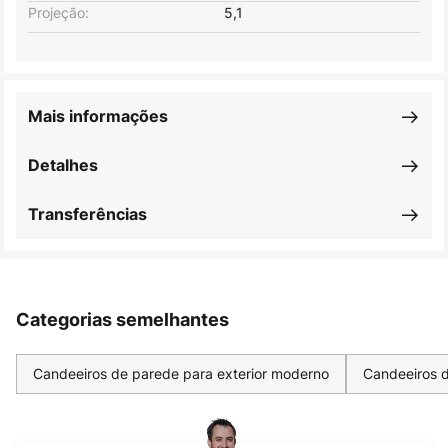
Projeção:
5,1
Mais informações
Detalhes
Transferências
Categorias semelhantes
Candeeiros de parede para exterior moderno
Candeeiros d