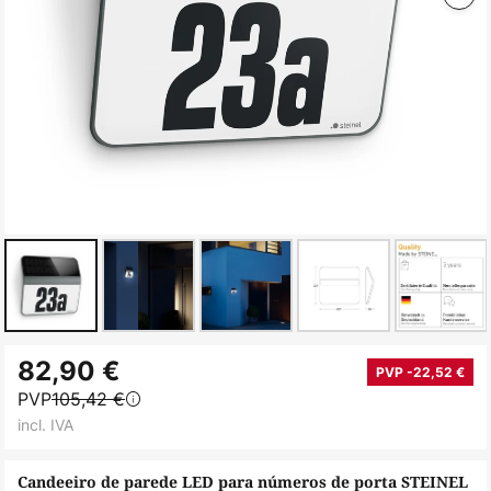
Saltar
82,90 €
para
PVP -22,52 €
PVP
105,42 €
o
incl. IVA
início
da
Candeeiro de parede LED para números de porta STEINEL
Galeria