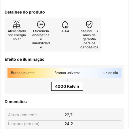
Detalhes do produto
Alimentado
Eficiência
IP44
Steinel - 3
por energia
energética
anos de
solar
e
garantia
durabilidad
para os
e
candeeiros
Efeito de iluminação
Branco quente
Branco universal
Luz do dia
4000 Kelvin
Dimensões
Altura (em cm):
22,7
Largura (em cm):
24,2