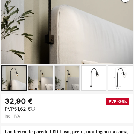
Saltar
32,90 €
para
PVP -36%
PVP
51,62 €
o
incl. IVA
início
da
Candeeiro de parede LED Tuso, preto, montagem na cama,
Galeria