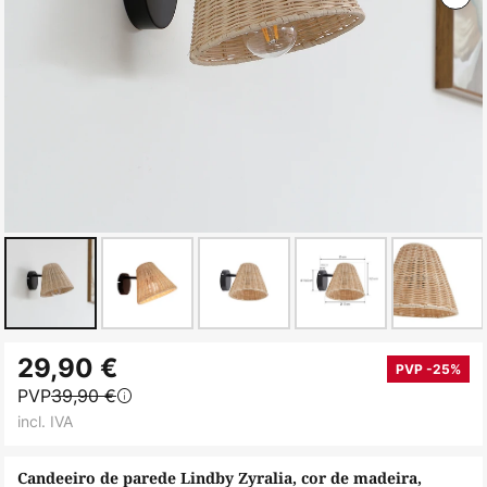
Saltar
29,90 €
para
PVP -25%
PVP
39,90 €
o
incl. IVA
início
da
Candeeiro de parede Lindby Zyralia, cor de madeira,
Galeria