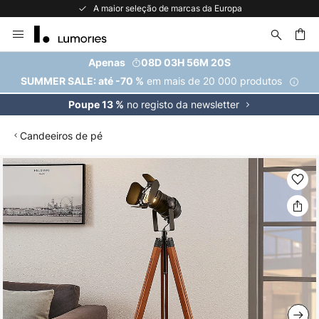
A maior seleção de marcas da Europa
Ir
para
o
uisar
Apenas
08D 03H 56M 20S
Conteúdo
em mais de 20 000 produtos
SUMMER SALE: até -70 %
no registo da newsletter
Poupe 13 %
Candeeiros de pé
Saltar
para
o
final
da
Galeria
de
imagens