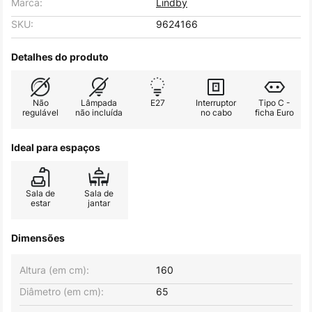
Marca:
Lindby
SKU:
9624166
Detalhes do produto
Não
Lâmpada
E27
Interruptor
Tipo C -
regulável
não incluída
no cabo
ficha Euro
Ideal para espaços
Sala de
Sala de
estar
jantar
Dimensões
Altura (em cm):
160
Diâmetro (em cm):
65