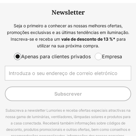
Newsletter
Seja o primeiro a conhecer as nossas melhores ofertas,
promoções exclusivas e as últimas tendências em iluminação.
Inscreva-se e receba um
para
vale de desconto de
13
%*
utilizar na sua próxima compra.
Apenas para clientes privados
Empresa
Subscrever
Subscreva a newsletter Lumories e receba ofertas especiais atractivas na
nossa gama de luminárias, ventiladores, lâmpadas solares e produtos para
a casa conectada. Receberá também informações sobre códigos de
desconto, produtos promocionais e outras ofertas, bem como conselhos e
recomendações personalizados, informações dos nossos parceiros,