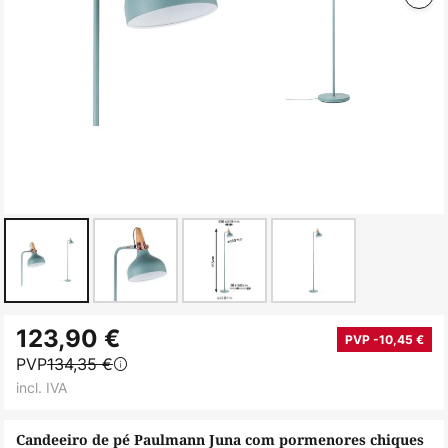
Saltar
123,90 €
para
PVP -10,45 €
PVP
134,35 €
o
incl. IVA
início
da
Candeeiro de pé Paulmann Juna com pormenores chiques
Galeria