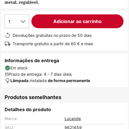
metal, regulável.
de
imagens
1
Adicionar ao carrinho
Devoluções gratuitas no prazo de 50 dias
Transporte gratuito a partir de 60 € e mais
Informações de entrega
Em stock
Prazo de entrega: 4 - 7 dias úteis
instalada
Lâmpada
de forma permanente
Produtos semelhantes
Detalhes do produto
Marca:
Lucande
SKU:
9621659