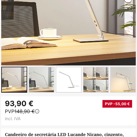
Saltar
93,90 €
para
PVP -55,00 €
PVP
148,90 €
o
incl. IVA
início
da
Candeeiro de secretária LED Lucande Nicano, cinzento,
Galeria