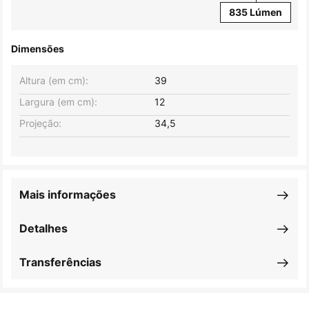
835 Lúmen
Dimensões
Altura (em cm):
39
Largura (em cm):
12
Projeção:
34,5
Mais informações
Detalhes
Transferências