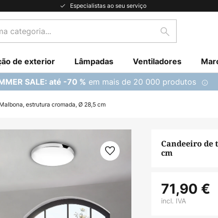
Especialistas ao seu serviço
Pesquisar
ção de exterior
Lâmpadas
Ventiladores
Mar
em mais de 20 000 produtos
MMER SALE: até -70 %
Malbona, estrutura cromada, Ø 28,5 cm
Candeeiro de 
cm
71,90 €
incl. IVA