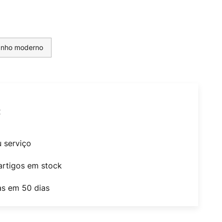
banho moderno
t
u serviço
artigos em stock
as em 50 dias