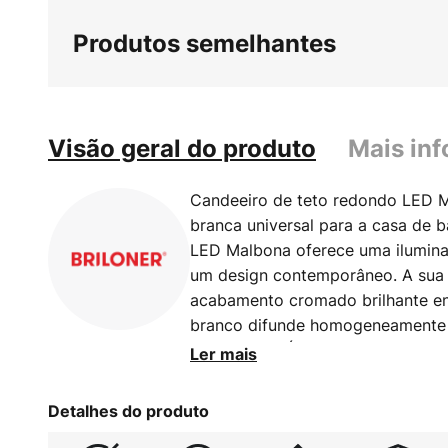
início
Produtos semelhantes
da
Galeria
de
imagens
Visão geral do produto
Mais in
Candeeiro de teto redondo LED M
branca universal para a casa de 
LED Malbona oferece uma ilumina
um design contemporâneo. A sua 
acabamento cromado brilhante env
branco difunde homogeneamente a
integrados - Índice de proteção: 
Ler mais
Detalhes do produto