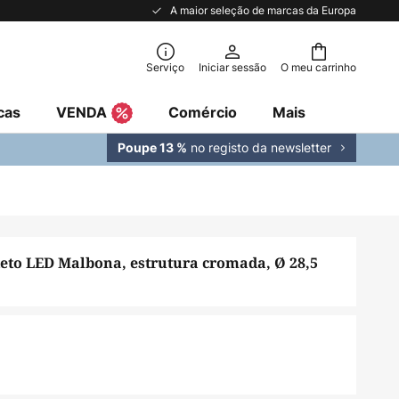
A maior seleção de marcas da Europa
Serviço
Iniciar sessão
O meu carrinho
cas
VENDA
Comércio
Mais
no registo da newsletter
Poupe 13 %
teto LED Malbona, estrutura cromada, Ø 28,5