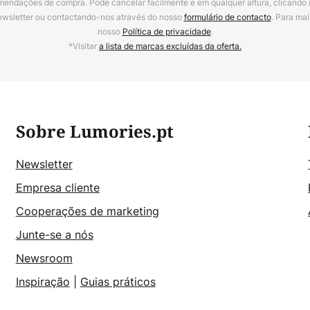
mendações de compra. Pode cancelar facilmente e em qualquer altura, clicando
ewsletter ou contactando-nos através do nosso
formulário de contacto
. Para mai
nosso
Política de privacidade
.
*Visitar
a lista de marcas excluídas da oferta.
Sobre Lumories.pt
Newsletter
Empresa cliente
Cooperações de marketing
Junte-se a nós
Newsroom
Inspiração
|
Guias práticos