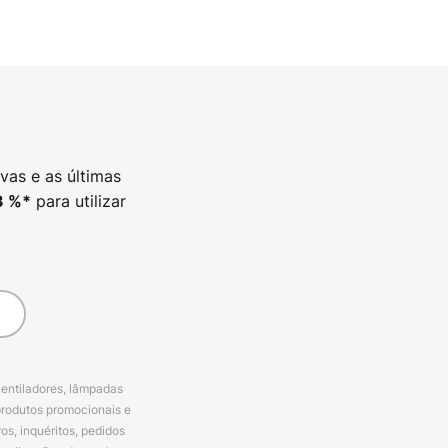
vas e as últimas
para utilizar
3
%*
ventiladores, lâmpadas
produtos promocionais e
s, inquéritos, pedidos