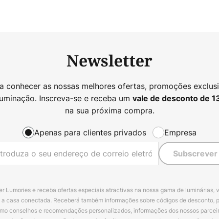
Newsletter
 a conhecer as nossas melhores ofertas, promoções exclusi
luminação. Inscreva-se e receba um
vale de desconto de
1
na sua próxima compra.
Apenas para clientes privados
Empresa
Subscrever
r Lumories e receba ofertas especiais atractivas na nossa gama de luminárias, 
a a casa conectada. Receberá também informações sobre códigos de desconto, 
omo conselhos e recomendações personalizados, informações dos nossos parceiro