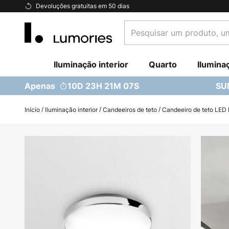
Ir
Devoluções gratuitas em 50 dias
para
Pesquisar
o
um
Conteúdo
produto,
Iluminação interior
uma
Quarto
Ilumina
categoria...
Apenas
10D 23H 21M 06S
SU
Início
Iluminação interior
Candeeiros de teto
Candeeiro de teto LED 
Saltar
para
o
final
da
Galeria
de