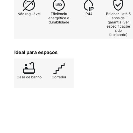
Não regulável
Eficiência
IP44
Briloner – até 5
energética e
anos de
durabilidade
garantia (ver
especificaçõe
s do
fabricante)
Ideal para espaços
Casa de banho
Corredor