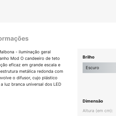
formações
albona - iluminação geral
Brilho
banho Mod O candeeiro de teto
ção eficaz em grande escala e
Escuro
estrutura metálica redonda com
olve o difusor, cujo plástico
 luz branca universal dos LED
IP44
Dimensão
Altura (em cm):