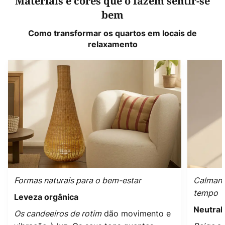
Materiais e cores que o fazem sentir-se
bem
Como transformar os quartos em locais de
relaxamento
Formas naturais para o bem-estar
Calmant
tempo
Leveza orgânica
Neutral
Os candeeiros de rotim
dão movimento e