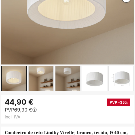
Saltar
44,90 €
para
PVP -35%
PVP
69,90 €
o
incl. IVA
início
da
Candeeiro de teto Lindby Virelle, branco, tecido, Ø 40 cm,
Galeria