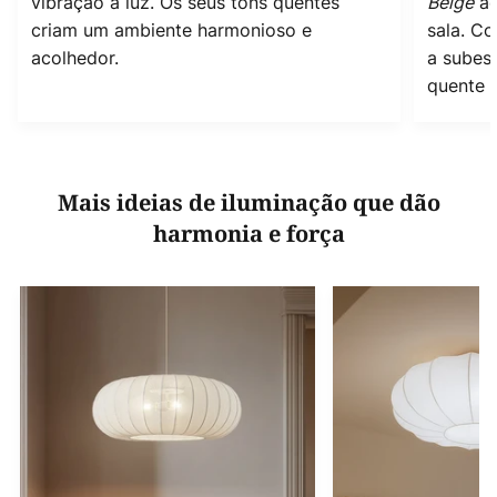
vibração à luz. Os seus tons quentes
Beige
ac
criam um ambiente harmonioso e
sala. C
acolhedor.
a subest
quente e
Mais ideias de iluminação que dão
harmonia e força