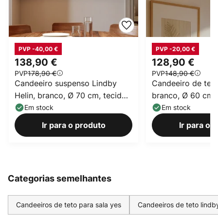
PVP -40,00 €
PVP -20,00 €
138,90 €
128,90 €
PVP
178,90 €
PVP
148,90 €
Candeeiro suspenso Lindby
Candeeiro de teto
Helin, branco, Ø 70 cm, tecido,
branco, Ø 60 cm, 
3 x E27
E27
Em stock
Em stock
Ir para o produto
Ir para o 
Categorias semelhantes
Candeeiros de teto para sala yes
Candeeiros de teto lindb