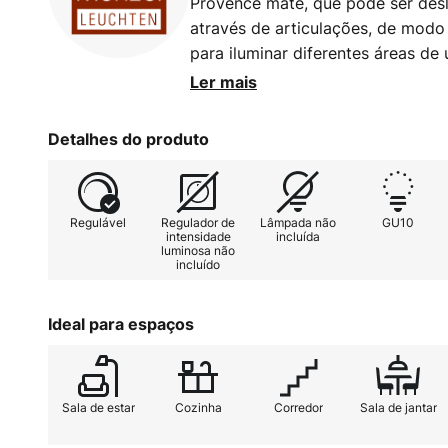
Provence mate, que pode ser desl
através de articulações, de modo 
para iluminar diferentes áreas de
focalizada. A combinação de met
Ler mais
branca mate faz da luminária uma
perfeitamente integrada no estil
Detalhes do produto
luz (exclusivas) até 12 W podem s
GU10.
Regulável
Regulador de
Lâmpada não
GU10
intensidade
incluída
luminosa não
incluído
Ideal para espaços
Sala de estar
Cozinha
Corredor
Sala de jantar