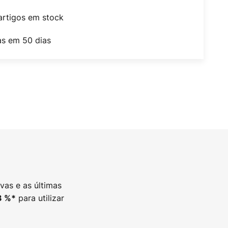
artigos em stock
as em 50 dias
vas e as últimas
para utilizar
3
%*