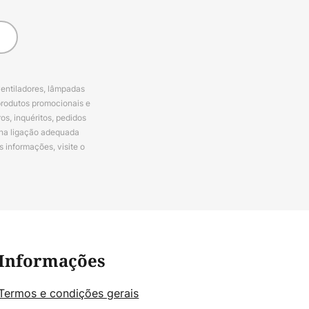
ventiladores, lâmpadas
produtos promocionais e
s, inquéritos, pedidos
 na ligação adequada
s informações, visite o
Informações
Termos e condições gerais