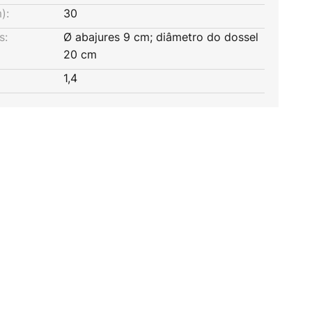
):
30
s:
Ø abajures 9 cm; diâmetro do dossel
20 cm
1,4