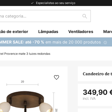
Especialistas ao seu serviço
Pesquisar
ção de exterior
Lâmpadas
Ventiladores
Mar
em mais de 20 000 produtos
MMER SALE: até -70 %
zel Provence mate 3 luzes redondas
Candeeiro de 
349,90 
incl. IVA