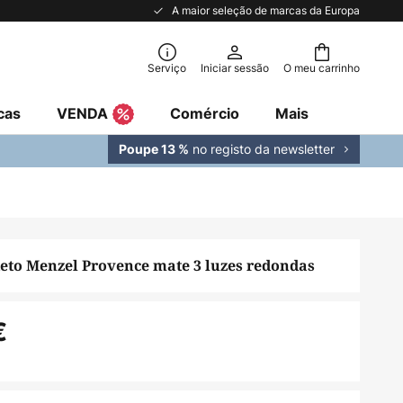
A maior seleção de marcas da Europa
Serviço
Iniciar sessão
O meu carrinho
cas
VENDA
Comércio
Mais
no registo da newsletter
Poupe 13 %
teto Menzel Provence mate 3 luzes redondas
€