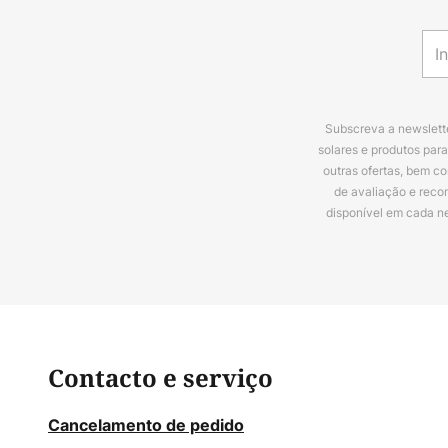
Subscreva a newslette
solares e produtos par
outras ofertas, bem c
de avaliação e reco
disponível em cada n
Contacto e serviço
Cancelamento de pedido