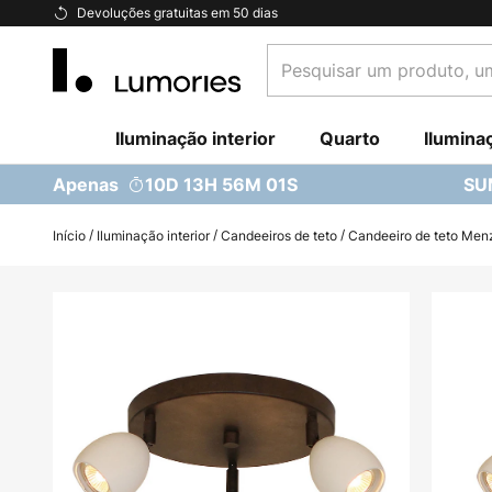
Ir
Devoluções gratuitas em 50 dias
para
Pesquisar
o
um
Conteúdo
produto,
Iluminação interior
uma
Quarto
Ilumina
categoria...
Apenas
10D 13H 56M 00S
SU
Início
Iluminação interior
Candeeiros de teto
Candeeiro de teto Men
Saltar
para
o
final
da
Galeria
de