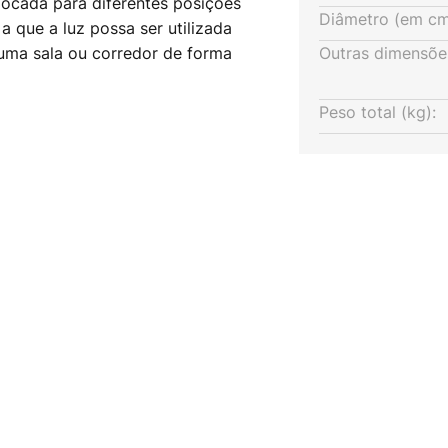
ocada para diferentes posições
Diâmetro (em cm
a que a luz possa ser utilizada
 uma sala ou corredor de forma
Outras dimensõe
al castanho-preto e cerâmica
 fonte de luz que pode ser
Peso total (kg):
o de casa de campo. As fontes de
er utilizadas nos casquilhos