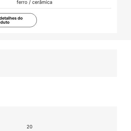
ferro / cerâmica
detalhes do
oduto
20