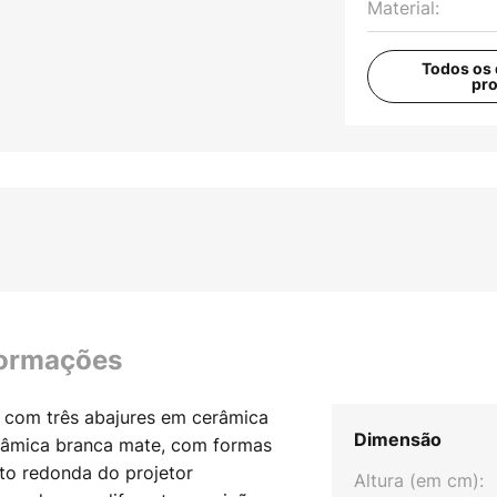
Material:
Todos os 
pr
formações
 com três abajures em cerâmica
Dimensão
râmica branca mate, com formas
eto redonda do projetor
Altura (em cm):