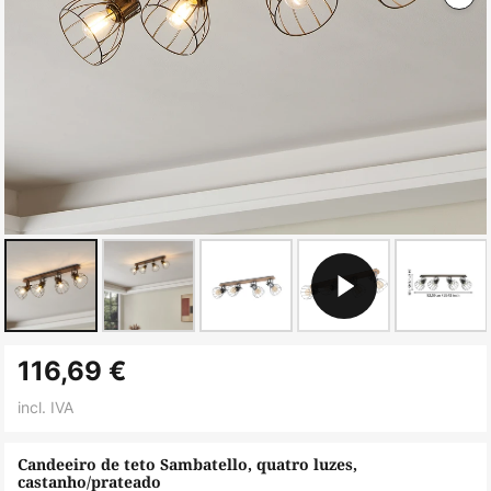
Saltar
116,69 €
para
o
incl. IVA
início
da
Candeeiro de teto Sambatello, quatro luzes,
castanho/prateado
Galeria