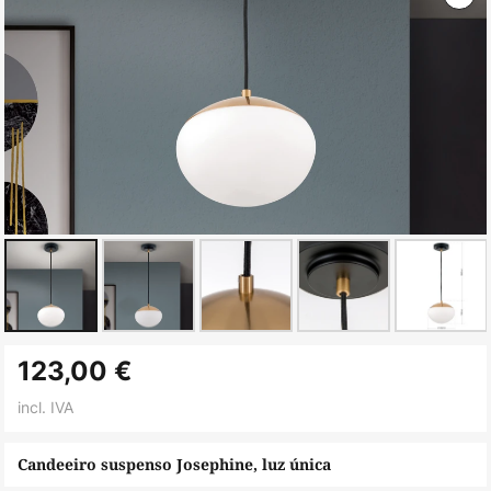
Saltar
123,00 €
para
o
incl. IVA
início
da
Candeeiro suspenso Josephine, luz única
Galeria