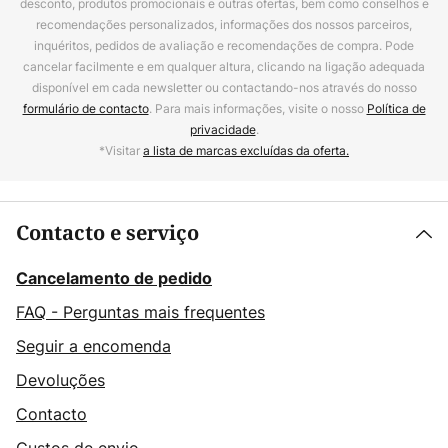
desconto, produtos promocionais e outras ofertas, bem como conselhos e
recomendações personalizados, informações dos nossos parceiros,
inquéritos, pedidos de avaliação e recomendações de compra. Pode
cancelar facilmente e em qualquer altura, clicando na ligação adequada
disponível em cada newsletter ou contactando-nos através do nosso
formulário de contacto
. Para mais informações, visite o nosso
Política de
privacidade
.
*Visitar
a lista de marcas excluídas da oferta.
Contacto e serviço
Cancelamento de pedido
FAQ - Perguntas mais frequentes
Seguir a encomenda
Devoluções
Contacto