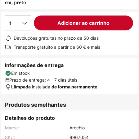
cm, preto
de
imagens
1
Adicionar ao carrinho
Devoluções gratuitas no prazo de 50 dias
Transporte gratuito a partir de 60 € e mais
Informações de entrega
Em stock
Prazo de entrega: 4 - 7 dias úteis
instalada
Lâmpada
de forma permanente
Produtos semelhantes
Detalhes do produto
Marca:
Arcchio
SKU:
9967054