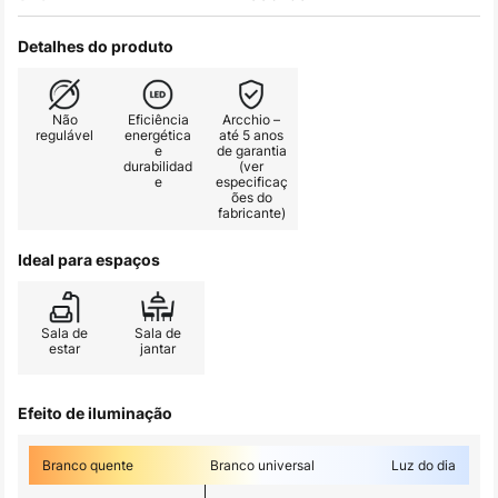
Detalhes do produto
Não
Eficiência
Arcchio –
regulável
energética
até 5 anos
e
de garantia
durabilidad
(ver
e
especificaç
ões do
fabricante)
Ideal para espaços
Sala de
Sala de
estar
jantar
Efeito de iluminação
Branco quente
Branco universal
Luz do dia