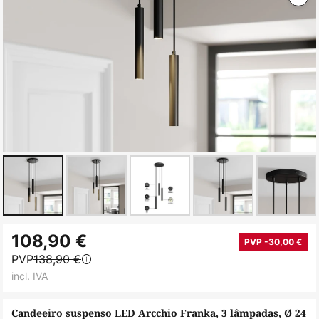
Saltar
108,90 €
para
PVP -30,00 €
PVP
138,90 €
o
incl. IVA
início
da
Candeeiro suspenso LED Arcchio Franka, 3 lâmpadas, Ø 24
Galeria