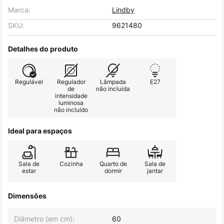
Marca:
Lindby
SKU:
9621480
Detalhes do produto
Regulável
Regulador
Lâmpada
E27
de
não incluída
intensidade
luminosa
não incluído
Ideal para espaços
Sala de
Cozinha
Quarto de
Sala de
estar
dormir
jantar
Dimensões
Diâmetro (em cm):
60