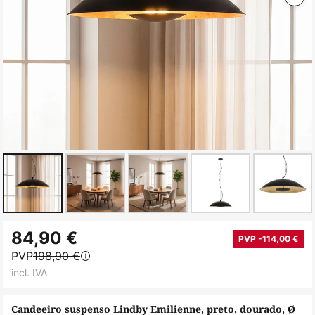
Saltar
84,90 €
para
PVP -114,00 €
PVP
198,90 €
o
incl. IVA
início
da
Candeeiro suspenso Lindby Emilienne, preto, dourado, Ø
Galeria