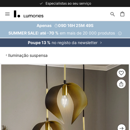
Especialistas ao seu serviço
Ir
para
o
uisar
Apenas
09D 16H 25M 48S
Conteúdo
em mais de 20 000 produtos
SUMMER SALE: até -70 %
no registo da newsletter
Poupe 13 %
Iluminação suspensa
Saltar
para
o
final
da
Galeria
de
imagens