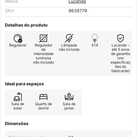
Marca:
Lucande
SKU:
9639779
Detalhes do produto
Regulável
Regulador
Lâmpada
E14
Lucande –
de
não incluída
até 5 anos
intensidade
de garantia
luminosa
(ver
não incluído
especificaç
ões do
fabricante)
Ideal para espaços
Sala de
Quarto de
Sala de
estar
dormir
jantar
Dimensões