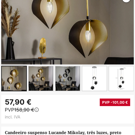
Saltar
57,90 €
para
PVP -101,00 €
PVP
158,90 €
o
incl. IVA
início
da
Candeeiro suspenso Lucande Mikolay, três luzes, preto
Galeria