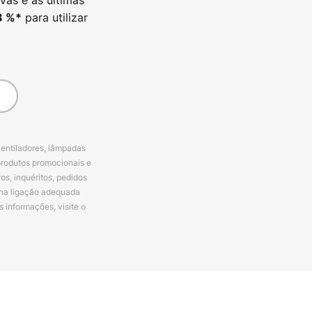
para utilizar
3
%*
ventiladores, lâmpadas
produtos promocionais e
s, inquéritos, pedidos
 na ligação adequada
s informações, visite o