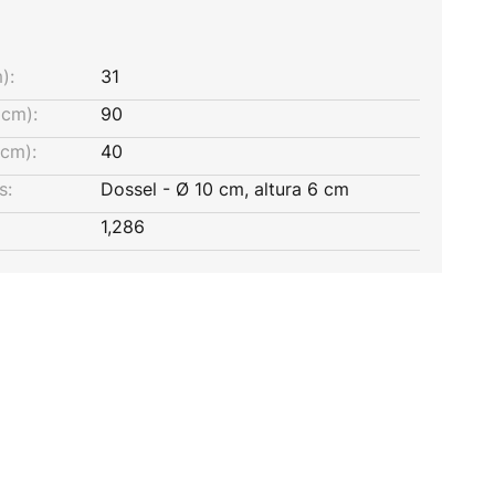
):
31
cm):
90
(cm):
40
s:
Dossel - Ø 10 cm, altura 6 cm
1,286