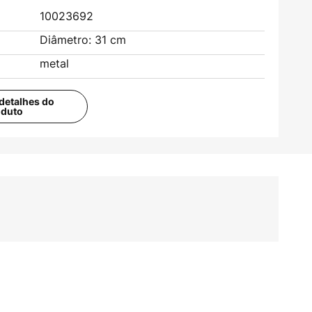
10023692
Diâmetro: 31 cm
metal
detalhes do
oduto