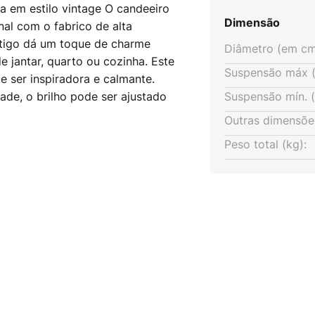
 em estilo vintage O candeeiro
Dimensão
al com o fabrico de alta
tigo dá um toque de charme
Diâmetro (em cm
de jantar, quarto ou cozinha. Este
Suspensão máx (
 ser inspiradora e calmante.
ade, o brilho pode ser ajustado
Suspensão mín. 
or de intensidade externo para
Outras dimensõe
so Saglam 3710, pode trazer
Peso total (kg):
ra a sua casa.