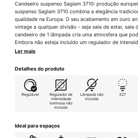
Candeeiro suspenso Saglam 3710: produção europeia
suspenso Saglam 3710 combina a elegância tradicion
qualidade na Europa. O seu acabamento em ouro an
vintage a qualquer divisão - seja sala de estar, sala 
candeeiro de 1 lâmpada cria uma atmosfera que pode
Embora não esteja incluído um regulador de intensid
individualmente através da instalação de um regulad
Ler mais
criar o ambiente desejado. Com o candeeiro suspen
uma peça de estética intemporal e funcionalidade pa
Detalhes do produto
Regulável
Regulador de
Lâmpada não
E27
intensidade
incluída
luminosa não
incluído
Ideal para espaços