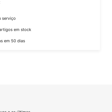
t
u serviço
artigos em stock
as em 50 dias
vas e as últimas