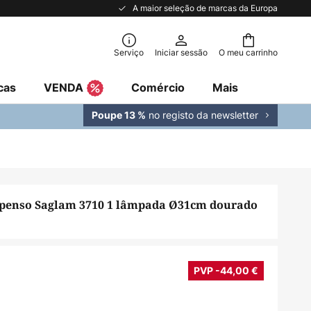
A maior seleção de marcas da Europa
Serviço
Iniciar sessão
O meu carrinho
cas
VENDA
Comércio
Mais
no registo da newsletter
Poupe 13 %
spenso Saglam 3710 1 lâmpada Ø31cm dourado
PVP -44,00 €