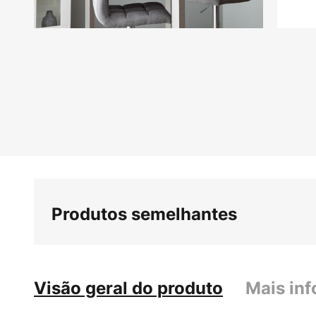
Saltar
para
o
início
da
Galeria
de
imagens
Produtos semelhantes
Visão geral do produto
Mais in