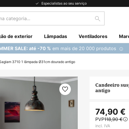
Especialistas ao seu serviço
Pesquisar
ção de exterior
Lâmpadas
Ventiladores
Mar
em mais de 20 000 produtos
MMER SALE: até -70 %
Saglam 3710 1 lâmpada Ø31cm dourado antigo
Candeeiro su
antigo
74,90 €
PVP
118,90 €
incl. IVA