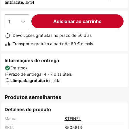
antracite, IP44
de
imagens
1
Adicionar ao carrinho
Devoluções gratuitas no prazo de 50 dias
Transporte gratuito a partir de 60 € e mais
Informações de entrega
Em stock
Prazo de entrega: 4 - 7 dias úteis
incluída
Lâmpada gratuita
Produtos semelhantes
Detalhes do produto
Marca:
STEINEL
SKU:
8505813