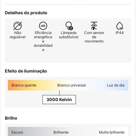
Detalhes do produto
Não
Eficiência
Lâmpada
Com sensor
IP44
regulável
energética
substituível
de
e
movimento
durabilidad
e
Efeito de iluminação
Branco quente
Branco universal
Luz do dia
3000 Kelvin
Brilho
Escuro
Brilhante
Muito brilhante