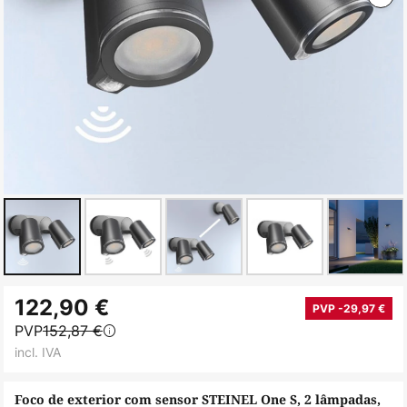
Saltar
122,90 €
para
PVP -29,97 €
PVP
152,87 €
o
incl. IVA
início
da
Foco de exterior com sensor STEINEL One S, 2 lâmpadas,
Galeria