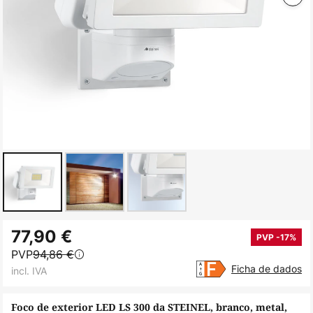
Saltar
77,90 €
para
PVP -17%
PVP
94,86 €
o
Ficha de dados
incl. IVA
início
da
Foco de exterior LED LS 300 da STEINEL, branco, metal,
Galeria