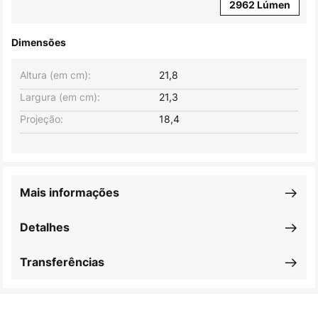
2962 Lúmen
Dimensões
Altura (em cm):
21,8
Largura (em cm):
21,3
Projeção:
18,4
Mais informações
Detalhes
Transferências