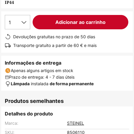
IP44
de
imagens
1
Adicionar ao carrinho
Devoluções gratuitas no prazo de 50 dias
Transporte gratuito a partir de 60 € e mais
Informações de entrega
Apenas alguns artigos em stock
Prazo de entrega: 4 - 7 dias úteis
instalada
Lâmpada
de forma permanente
Produtos semelhantes
Detalhes do produto
Marca:
STEINEL
SKU:
8506110