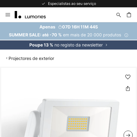
Especialistas ao seu serviço
Ir
para
o
uisar
Apenas
07D 16H 11M 43S
Conteúdo
em mais de 20 000 produtos
SUMMER SALE: até -70 %
no registo da newsletter
Poupe 13 %
Projectores de exterior
Saltar
para
o
final
da
Galeria
de
imagens