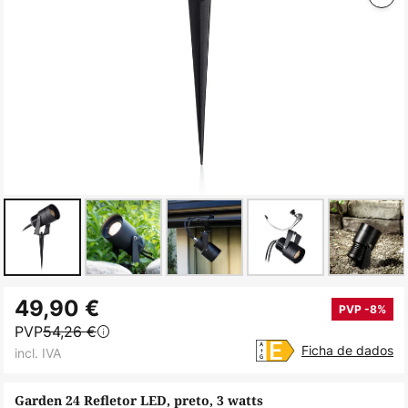
Saltar
49,90 €
para
PVP -8%
PVP
54,26 €
o
Ficha de dados
incl. IVA
início
da
Garden 24 Refletor LED, preto, 3 watts
Galeria