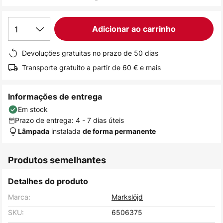
de
imagens
1
Adicionar ao carrinho
Devoluções gratuitas no prazo de 50 dias
Transporte gratuito a partir de 60 € e mais
Informações de entrega
Em stock
Prazo de entrega: 4 - 7 dias úteis
instalada
Lâmpada
de forma permanente
Produtos semelhantes
Detalhes do produto
Marca:
Markslöjd
SKU:
6506375