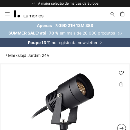
A maior seleção de marcas da Europa
Ir
para
o
uisar
Apenas
09D 21H 13M 38S
Conteúdo
em mais de 20 000 produtos
SUMMER SALE: até -70 %
no registo da newsletter
Poupe 13 %
Markslöjd Jardim 24V
Saltar
para
o
final
da
Galeria
de
imagens