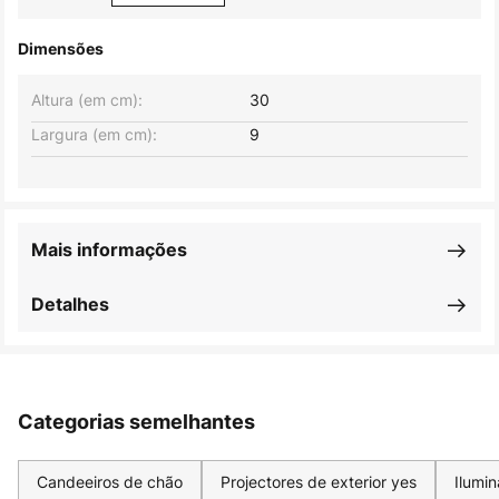
Dimensões
Altura (em cm):
30
Largura (em cm):
9
Mais informações
Detalhes
Categorias semelhantes
Candeeiros de chão
Projectores de exterior yes
Ilumin