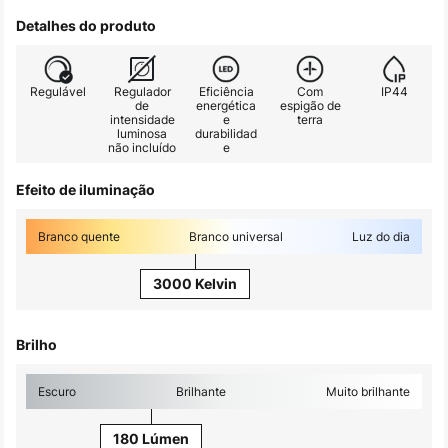
Detalhes do produto
Regulável
Regulador
Eficiência
Com
IP44
de
energética
espigão de
intensidade
e
terra
luminosa
durabilidad
não incluído
e
Efeito de iluminação
Branco quente
Branco universal
Luz do dia
3000 Kelvin
Brilho
Escuro
Brilhante
Muito brilhante
180 Lúmen