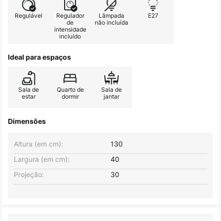
Regulável
Regulador
Lâmpada
E27
de
não incluída
intensidade
incluído
Ideal para espaços
Sala de
Quarto de
Sala de
estar
dormir
jantar
Dimensões
Altura (em cm):
130
Largura (em cm):
40
Projeção:
30