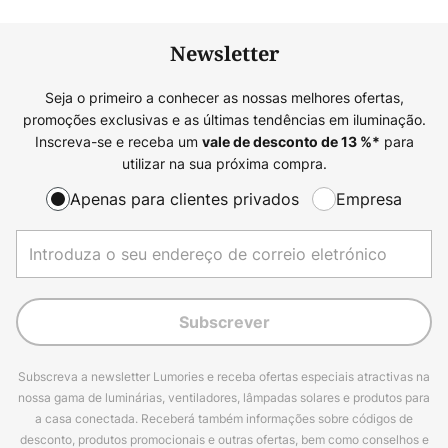
Newsletter
Seja o primeiro a conhecer as nossas melhores ofertas,
promoções exclusivas e as últimas tendências em iluminação.
Inscreva-se e receba um
para
vale de desconto de
13
%*
utilizar na sua próxima compra.
Apenas para clientes privados
Empresa
Subscrever
Subscreva a newsletter Lumories e receba ofertas especiais atractivas na
nossa gama de luminárias, ventiladores, lâmpadas solares e produtos para
a casa conectada. Receberá também informações sobre códigos de
desconto, produtos promocionais e outras ofertas, bem como conselhos e