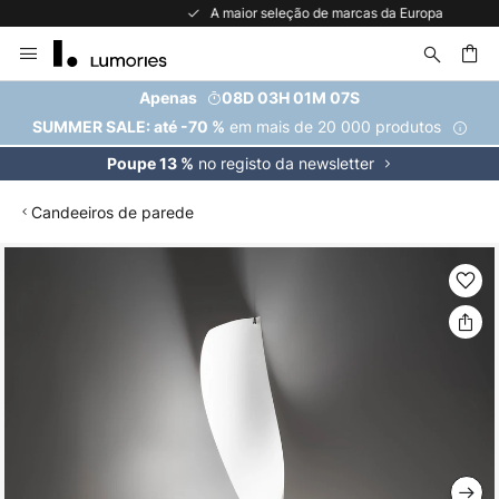
A maior seleção de marcas da Europa
Ir
para
o
uisar
Apenas
08D 03H 01M 07S
Conteúdo
em mais de 20 000 produtos
SUMMER SALE: até -70 %
no registo da newsletter
Poupe 13 %
Candeeiros de parede
Saltar
para
o
final
da
Galeria
de
imagens