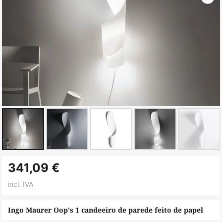
Saltar
341,09 €
para
o
incl. IVA
início
da
Ingo Maurer Oop's 1 candeeiro de parede feito de papel
Galeria