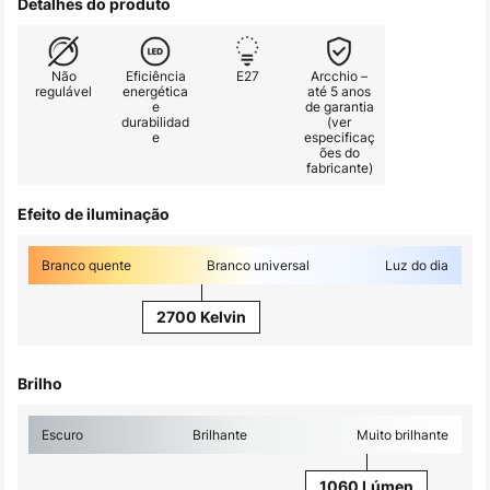
Detalhes do produto
Não
Eficiência
E27
Arcchio –
regulável
energética
até 5 anos
e
de garantia
durabilidad
(ver
e
especificaç
ões do
fabricante)
Efeito de iluminação
Branco quente
Branco universal
Luz do dia
2700 Kelvin
Brilho
Escuro
Brilhante
Muito brilhante
1060 Lúmen