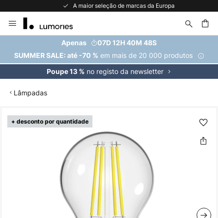
A maior seleção de marcas da Europa
Ir
para
o
uisar
Apenas
07D 12H 40M 48S
Conteúdo
em mais de 20 000 produtos
SUMMER SALE: até -70 %
no registo da newsletter
Poupe 13 %
Lâmpadas
Saltar
+ desconto por quantidade
para
o
final
da
Galeria
de
imagens