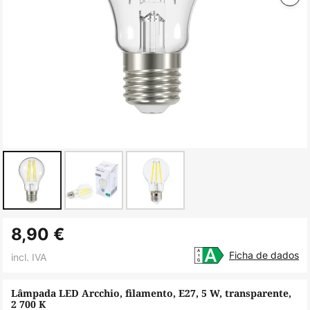
Saltar
8,90 €
para
o
Ficha de dados
incl. IVA
início
da
Lâmpada LED Arcchio, filamento, E27, 5 W, transparente,
2 700 K
Galeria