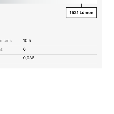
1521 Lúmen
m cm):
10,5
):
6
0,036