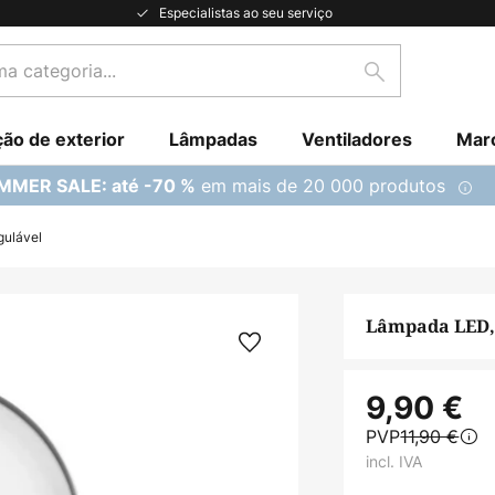
Especialistas ao seu serviço
Pesquisar
ção de exterior
Lâmpadas
Ventiladores
Mar
em mais de 20 000 produtos
MMER SALE: até -70 %
gulável
Lâmpada LED, E
9,90 €
PVP
11,90 €
incl. IVA