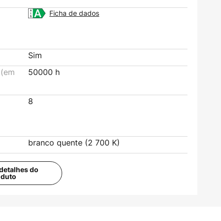
Ficha de dados
Sim
 (em
50000 h
8
branco quente (2 700 K)
detalhes do
oduto