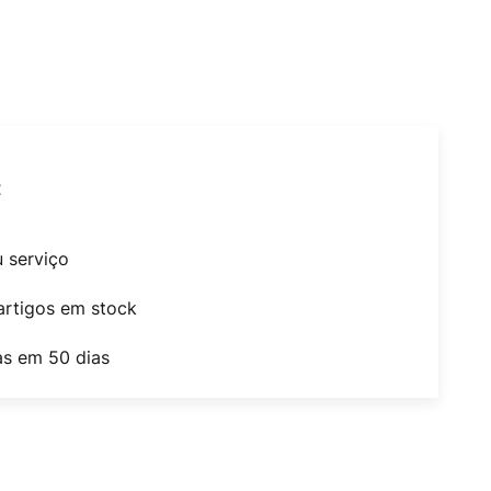
t
u serviço
artigos em stock
as em 50 dias