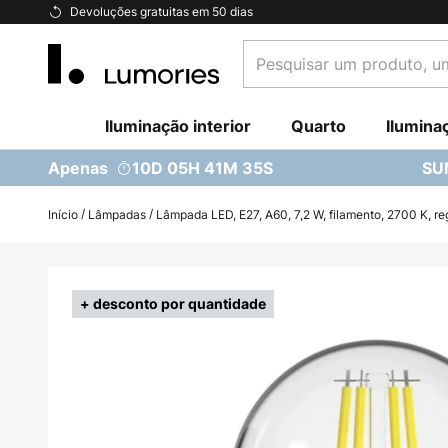
Ir
Devoluções gratuitas em 50 dias
para
Pesquisar
o
um
Conteúdo
produto,
Iluminação interior
uma
Quarto
Ilumina
categoria...
Apenas
10D 05H 41M 34S
SU
Início
Lâmpadas
Lâmpada LED, E27, A60, 7,2 W, filamento, 2700 K, re
Saltar
para
+ desconto por quantidade
o
final
da
Galeria
de