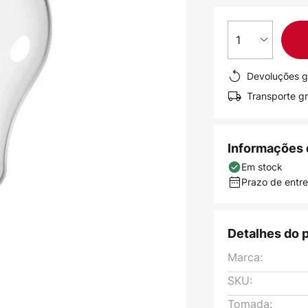
1
Devoluções g
Transporte gr
Informações 
Em stock
Prazo de entreg
Detalhes do 
Marca:
SKU:
Tomada: