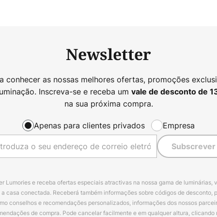
Newsletter
 a conhecer as nossas melhores ofertas, promoções exclusi
luminação. Inscreva-se e receba um
vale de desconto de
1
na sua próxima compra.
Apenas para clientes privados
Empresa
Subscrever
r Lumories e receba ofertas especiais atractivas na nossa gama de luminárias, 
a a casa conectada. Receberá também informações sobre códigos de desconto, 
omo conselhos e recomendações personalizados, informações dos nossos parceiro
mendações de compra. Pode cancelar facilmente e em qualquer altura, clicando