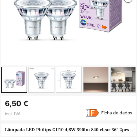
Saltar
6,50 €
para
o
Ficha de dados
incl. IVA
início
da
Lâmpada LED Philips GU10 4,6W 390lm 840 clear 36° 2pcs
Galeria