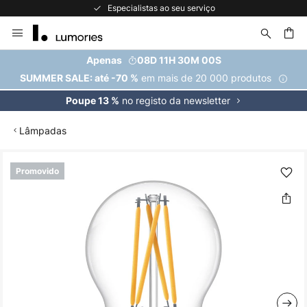
Especialistas ao seu serviço
Ir
para
o
uisar
Apenas
08D 11H 30M 00S
Conteúdo
em mais de 20 000 produtos
SUMMER SALE: até -70 %
no registo da newsletter
Poupe 13 %
Lâmpadas
Saltar
Promovido
para
o
final
da
Galeria
de
imagens