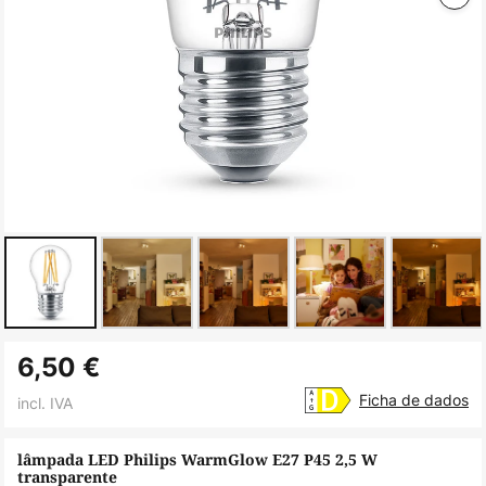
Saltar
6,50 €
para
o
Ficha de dados
incl. IVA
início
da
lâmpada LED Philips WarmGlow E27 P45 2,5 W
transparente
Galeria