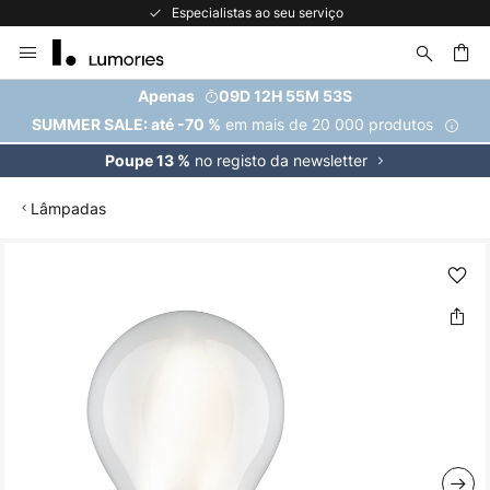
Especialistas ao seu serviço
Ir
para
o
uisar
Apenas
09D 12H 55M 52S
Conteúdo
em mais de 20 000 produtos
SUMMER SALE: até -70 %
no registo da newsletter
Poupe 13 %
Lâmpadas
Saltar
para
o
final
da
Galeria
de
imagens