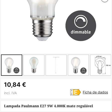
Saltar
10,84 €
para
o
Ficha de dados
incl. IVA
início
da
Lampada Paulmann E27 9W 4.000K mate regulável
Galeria