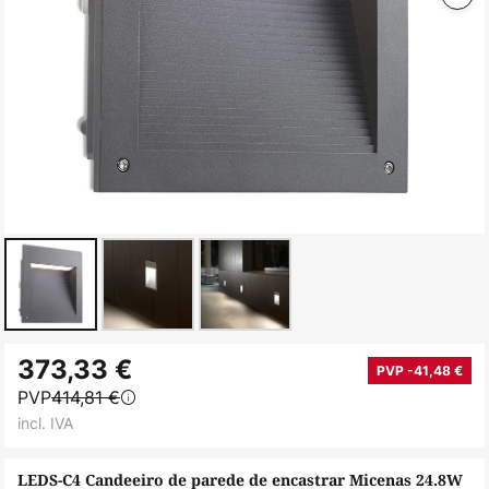
Saltar
373,33 €
para
PVP -41,48 €
PVP
414,81 €
o
incl. IVA
início
da
LEDS-C4 Candeeiro de parede de encastrar Micenas 24.8W
Galeria