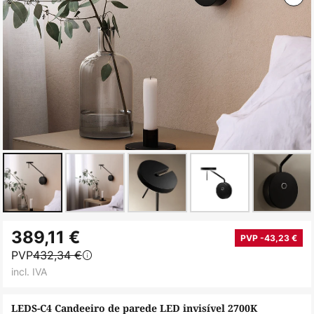
Saltar
389,11 €
para
PVP -43,23 €
PVP
432,34 €
o
incl. IVA
início
da
LEDS-C4 Candeeiro de parede LED invisível 2700K
Galeria