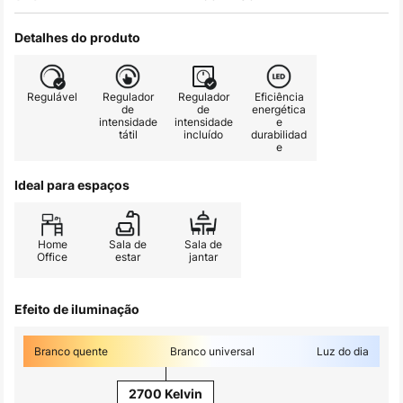
Detalhes do produto
Regulável
Regulador
Regulador
Eficiência
de
de
energética
intensidade
intensidade
e
tátil
incluído
durabilidad
e
Ideal para espaços
Home
Sala de
Sala de
Office
estar
jantar
Efeito de iluminação
Branco quente
Branco universal
Luz do dia
2700 Kelvin