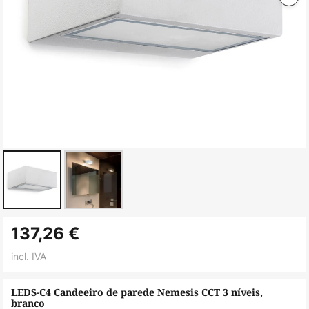
Saltar
137,26 €
para
o
incl. IVA
início
da
LEDS-C4 Candeeiro de parede Nemesis CCT 3 níveis,
branco
Galeria