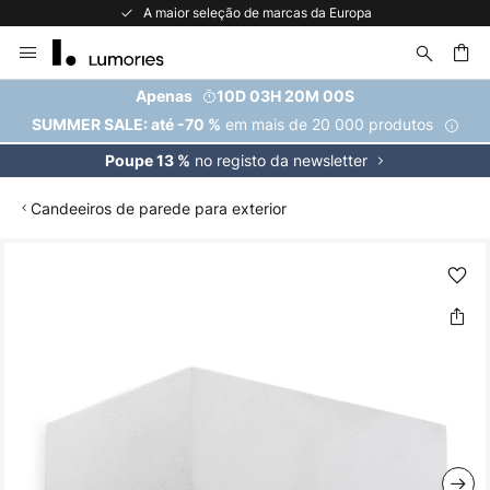
A maior seleção de marcas da Europa
Ir
para
o
uisar
Apenas
10D 03H 19M 59S
Conteúdo
em mais de 20 000 produtos
SUMMER SALE: até -70 %
no registo da newsletter
Poupe 13 %
Candeeiros de parede para exterior
Saltar
para
o
final
da
Galeria
de
imagens