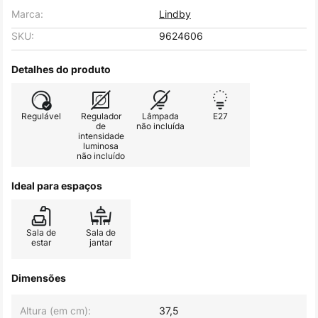
Marca:
Lindby
SKU:
9624606
Detalhes do produto
Regulável
Regulador
Lâmpada
E27
de
não incluída
intensidade
luminosa
não incluído
Ideal para espaços
Sala de
Sala de
estar
jantar
Dimensões
Altura (em cm):
37,5