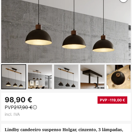
Saltar
98,90 €
para
PVP -119,00 €
PVP
217,90 €
o
incl. IVA
início
da
Lindby candeeiro suspenso Holgar, cinzento, 3 lâmpadas,
Galeria