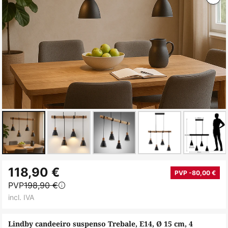
Saltar
118,90 €
para
PVP -80,00 €
PVP
198,90 €
o
incl. IVA
início
da
Lindby candeeiro suspenso Trebale, E14, Ø 15 cm, 4
Galeria