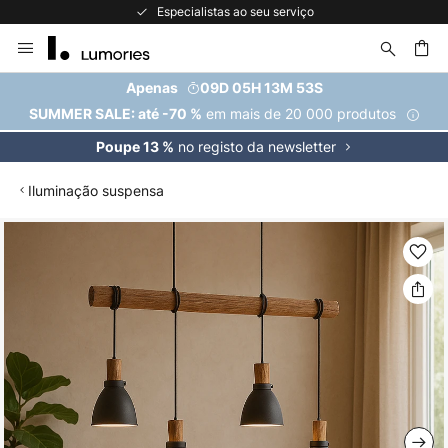
Especialistas ao seu serviço
Ir
para
o
uisar
Apenas
09D 05H 13M 53S
Conteúdo
em mais de 20 000 produtos
SUMMER SALE: até -70 %
no registo da newsletter
Poupe 13 %
Iluminação suspensa
Saltar
para
o
final
da
Galeria
de
imagens