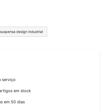
suspensa design industrial
t
u serviço
artigos em stock
as em 50 dias