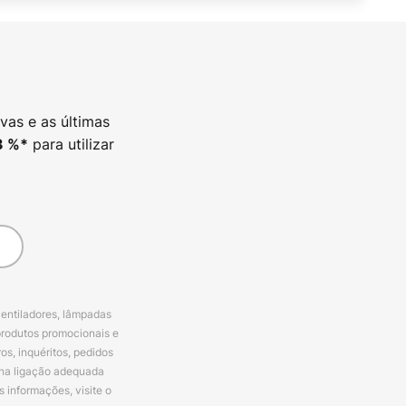
vas e as últimas
para utilizar
3
%*
ventiladores, lâmpadas
produtos promocionais e
s, inquéritos, pedidos
 na ligação adequada
s informações, visite o