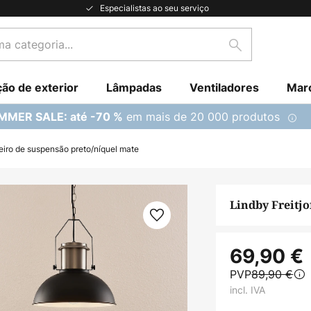
Especialistas ao seu serviço
Pesquisar
ção de exterior
Lâmpadas
Ventiladores
Mar
em mais de 20 000 produtos
MMER SALE: até -70 %
eiro de suspensão preto/níquel mate
Lindby Freitj
69,90 €
PVP
89,90 €
incl. IVA