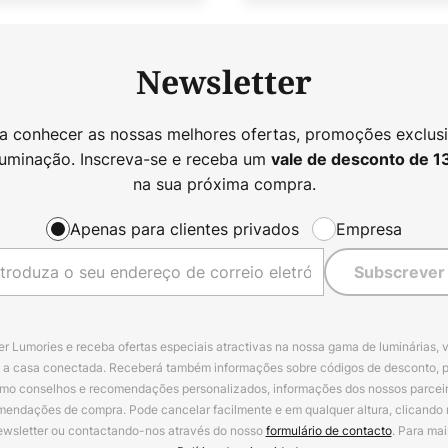
Newsletter
 a conhecer as nossas melhores ofertas, promoções exclusi
luminação. Inscreva-se e receba um
vale de desconto de
1
na sua próxima compra.
Apenas para clientes privados
Empresa
Subscrever
r Lumories e receba ofertas especiais atractivas na nossa gama de luminárias, 
a a casa conectada. Receberá também informações sobre códigos de desconto, 
omo conselhos e recomendações personalizados, informações dos nossos parceiro
mendações de compra. Pode cancelar facilmente e em qualquer altura, clicando
ewsletter ou contactando-nos através do nosso
formulário de contacto
. Para mai