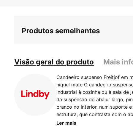
Saltar
para
o
início
Produtos semelhantes
da
Galeria
de
imagens
Visão geral do produto
Mais in
Candeeiro suspenso Freitjof em 
níquel mate O candeeiro suspenso
industrial à cozinha ou à sala de 
da suspensão do abajur largo, pin
branco no interior, num suporte e
estrutura, que contrasta com o aba
permite que a luz da lâmpada seja
Ler mais
maximiza a saída de luz. O abaju