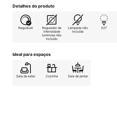
bloqueado no ângulo desejado, d
Detalhes do produto
luminárias pendentes não ajustáv
ser direcionado para um ângulo li
luz podem ser determinadas indiv
Regulável
Regulador de
Lâmpada não
E27
fonte de luz, uma vez que pode s
intensidade
incluída
luminosa não
de uma lâmpada.
incluído
Ideal para espaços
Sala de estar
Cozinha
Sala de jantar