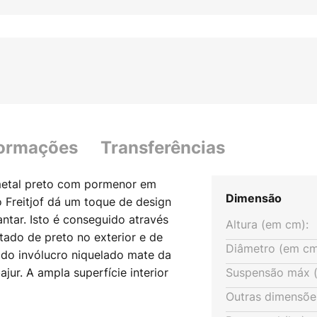
formações
Transferências
metal preto com pormenor em
Dimensão
 Freitjof dá um toque de design
jantar. Isto é conseguido através
Altura (em cm):
tado de preto no exterior e de
Diâmetro (em cm
 do invólucro niquelado mate da
jur. A ampla superfície interior
Suspensão máx (
 reflectida de forma óptima e
Outras dimensõe
r pode ser rodado no suporte e