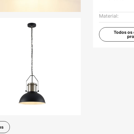
Material:
Todos os 
pr
ns