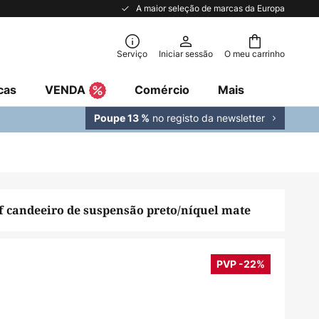
A maior seleção de marcas da Europa
Serviço
Iniciar sessão
O meu carrinho
cas
VENDA
Comércio
Mais
no registo da newsletter
Poupe 13 %
of candeeiro de suspensão preto/níquel mate
PVP -22%