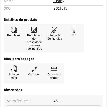
Marca:
Lindby
SKU:
9621015
Detalhes do produto
Regulável
Regulador
Lâmpada
E14
de
não incluída
intensidade
luminosa
não incluído
Ideal para espaços
Sala de
Corredor
Quarto de
estar
dormir
Dimensões
Altura (em cm):
45