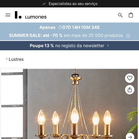
Especialistas ao seu serviço
Ir
para
o
uisar
Apenas
07D 14H 10M 33S
Conteúdo
em mais de 20 000 produtos
SUMMER SALE: até -70 %
no registo da newsletter
Poupe 13 %
Lustres
Saltar
para
o
final
da
Galeria
de
imagens