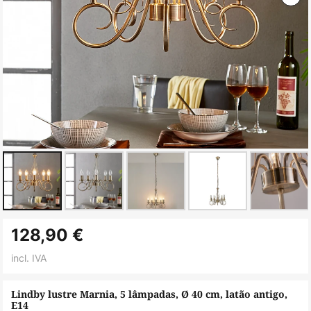
Saltar
128,90 €
para
o
incl. IVA
início
da
Lindby lustre Marnia, 5 lâmpadas, Ø 40 cm, latão antigo,
E14
Galeria