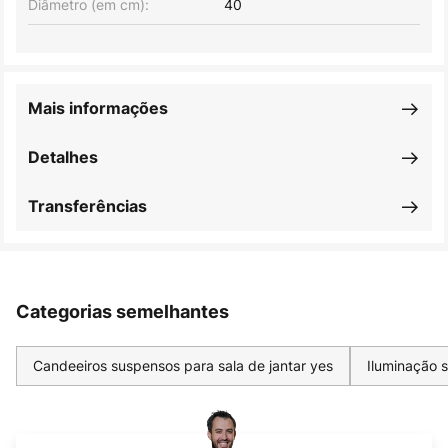
Diâmetro (em cm):
40
Mais informações
Detalhes
Transferências
Categorias semelhantes
Candeeiros suspensos para sala de jantar yes
Iluminação 