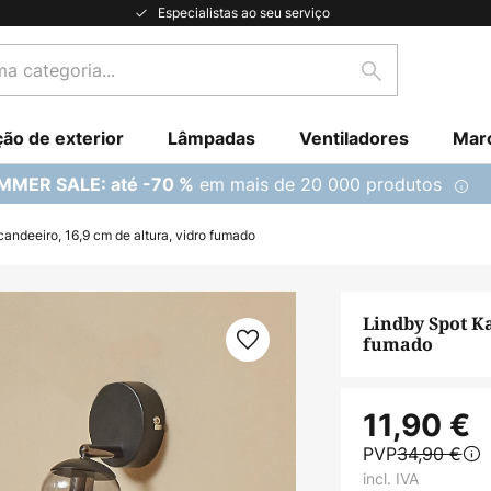
Especialistas ao seu serviço
Pesquisar
ção de exterior
Lâmpadas
Ventiladores
Mar
em mais de 20 000 produtos
MMER SALE: até -70 %
candeeiro, 16,9 cm de altura, vidro fumado
Lindby Spot Ka
fumado
11,90 €
PVP
34,90 €
incl. IVA