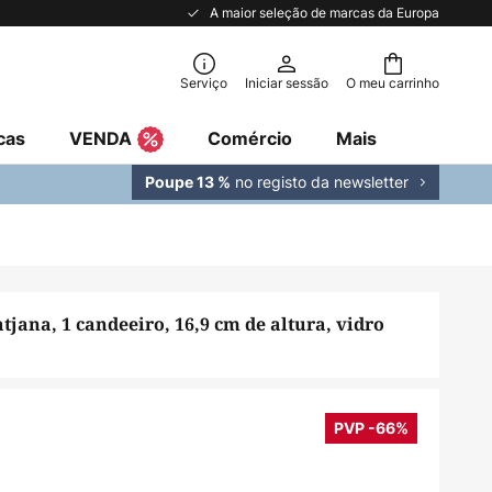
A maior seleção de marcas da Europa
Serviço
Iniciar sessão
O meu carrinho
cas
VENDA
Comércio
Mais
no registo da newsletter
Poupe 13 %
tjana, 1 candeeiro, 16,9 cm de altura, vidro
PVP -66%