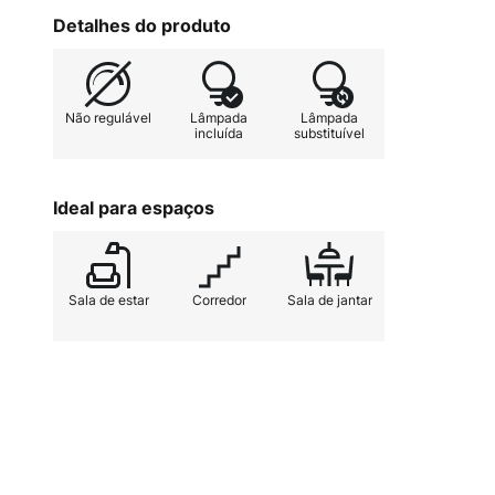
iluminação em sua casa com a lum
Detalhes do produto
Não regulável
Lâmpada
Lâmpada
incluída
substituível
Ideal para espaços
Sala de estar
Corredor
Sala de jantar