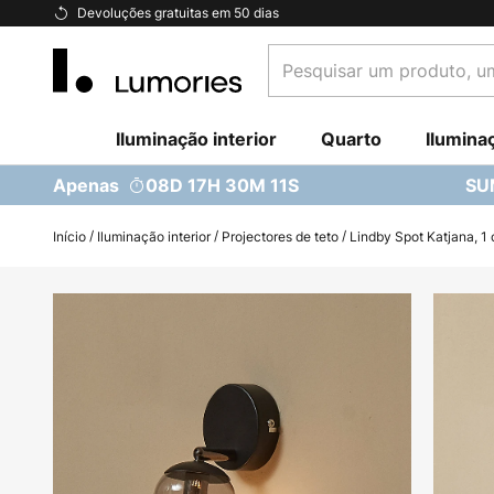
Ir
Devoluções gratuitas em 50 dias
para
Pesquisar
o
um
Conteúdo
produto,
Iluminação interior
uma
Quarto
Ilumina
categoria...
Apenas
08D 17H 30M 10S
SU
Início
Iluminação interior
Projectores de teto
Lindby Spot Katjana, 1 
Saltar
para
o
final
da
Galeria
de