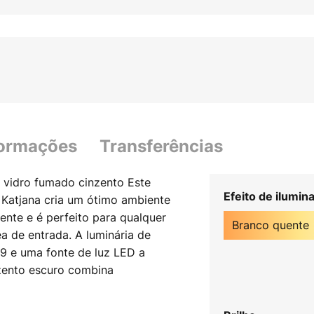
formações
Transferências
 vidro fumado cinzento Este
Efeito de ilumin
o Katjana cria um ótimo ambiente
ente e é perfeito para qualquer
Branco quente
rea de entrada. A luminária de
G9 e uma fonte de luz LED a
nzento escuro combina
 HighLight que a marca Lindby
celentes experiências de