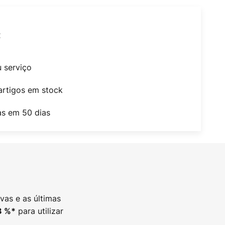
t
u serviço
artigos em stock
as em 50 dias
vas e as últimas
para utilizar
3
%*