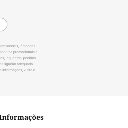
ventiladores, lâmpadas
produtos promocionais e
s, inquéritos, pedidos
 na ligação adequada
s informações, visite o
Informações