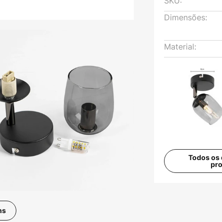
SKU:
Dimensões:
Material:
Todos os 
pr
ns