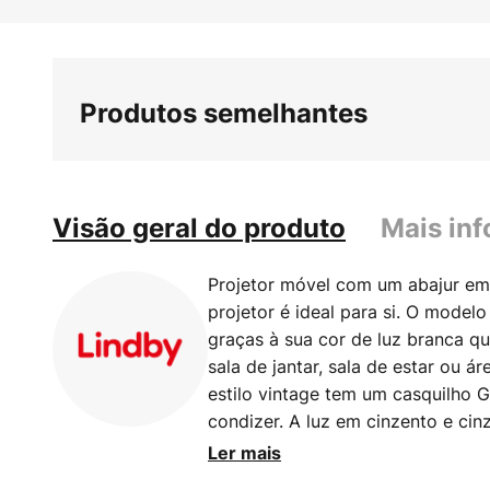
Saltar
para
o
início
Produtos semelhantes
da
Galeria
de
imagens
Visão geral do produto
Mais in
Projetor móvel com um abajur em
projetor é ideal para si. O model
graças à sua cor de luz branca qu
sala de jantar, sala de estar ou á
estilo vintage tem um casquilho 
condizer. A luz em cinzento e ci
habilmente todas as qualidades e
Ler mais
tem para oferecer. Desfrute de ex