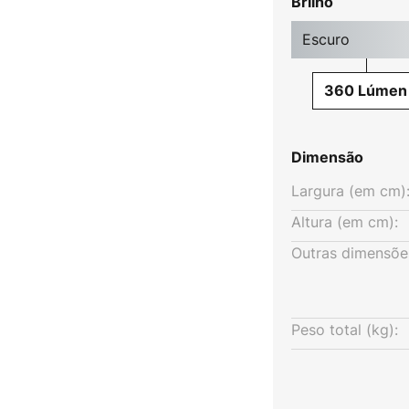
Brilho
inária Katjana.
Escuro
360 Lúmen
Dimensão
Largura (em cm)
Altura (em cm):
Outras dimensõe
Peso total (kg):