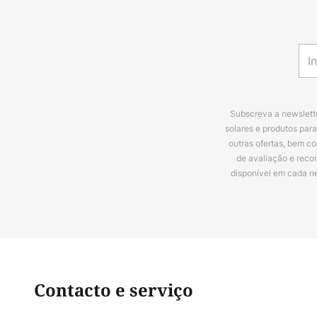
Subscreva a newslette
solares e produtos par
outras ofertas, bem c
de avaliação e reco
disponível em cada n
Contacto e serviço