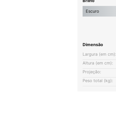
Brilho
ém pode ser facilmente montado
Escuro
Dimensão
Largura (em cm)
Altura (em cm):
Projeção:
Peso total (kg):