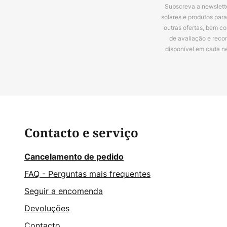
Subscreva a newslette
solares e produtos par
outras ofertas, bem c
de avaliação e reco
disponível em cada n
Contacto e serviço
Cancelamento de pedido
FAQ - Perguntas mais frequentes
Seguir a encomenda
Devoluções
Contacto