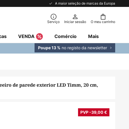
A maior seleção de marcas da Europa
Serviço
Iniciar sessão
O meu carrinho
cas
VENDA
Comércio
Mais
no registo da newsletter
Poupe 13 %
eiro de parede exterior LED Timm, 20 cm,
4
PVP -39,00 €