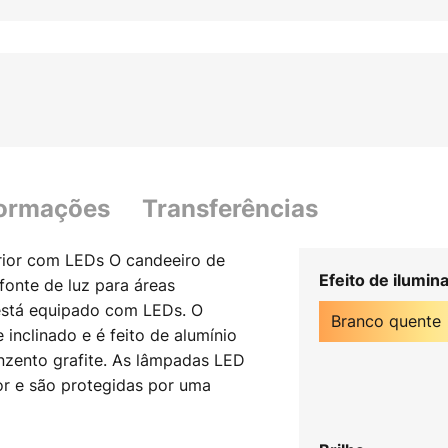
formações
Transferências
rior com LEDs O candeeiro de
Efeito de ilumin
fonte de luz para áreas
 está equipado com LEDs. O
Branco quente
 inclinado e é feito de alumínio
nzento grafite. As lâmpadas LED
or e são protegidas por uma
a distribuição mais suave da
omo candeeiro de parede exterior