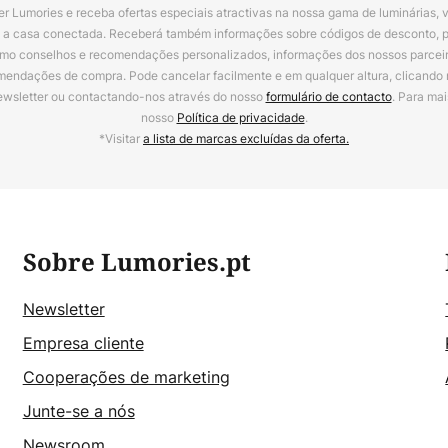
r Lumories e receba ofertas especiais atractivas na nossa gama de luminárias, 
a a casa conectada. Receberá também informações sobre códigos de desconto, 
omo conselhos e recomendações personalizados, informações dos nossos parceiro
mendações de compra. Pode cancelar facilmente e em qualquer altura, clicando
ewsletter ou contactando-nos através do nosso
formulário de contacto
. Para mai
nosso
Política de privacidade
.
*Visitar
a lista de marcas excluídas da oferta.
Sobre Lumories.pt
Newsletter
Empresa cliente
Cooperações de marketing
Junte-se a nós
Newsroom