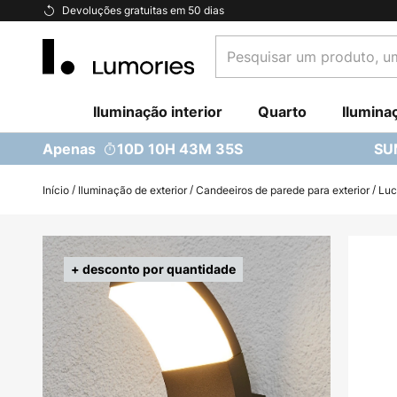
Ir
Devoluções gratuitas em 50 dias
para
Pesquisar
o
um
Conteúdo
produto,
Iluminação interior
uma
Quarto
Ilumina
categoria...
Apenas
10D 10H 43M 35S
SU
Início
Iluminação de exterior
Candeeiros de parede para exterior
Luc
Saltar
para
+ desconto por quantidade
o
final
da
Galeria
de