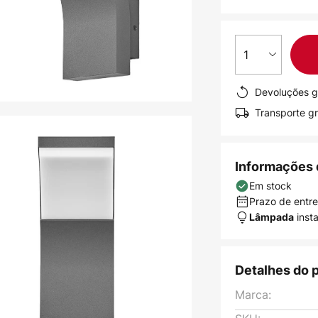
1
Devoluções g
Transporte gr
Informações 
Em stock
Prazo de entreg
inst
Lâmpada
Detalhes do 
Marca: