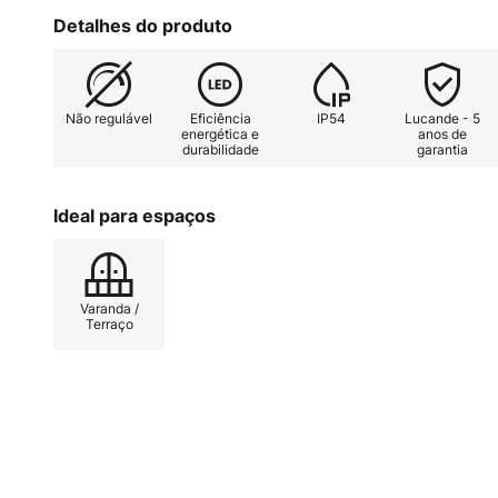
em fachadas de casas, mas tamb
Detalhes do produto
noutros tipos de alvenaria.
Não regulável
Eficiência
IP54
Lucande - 5
energética e
anos de
durabilidade
garantia
Ideal para espaços
Varanda /
Terraço