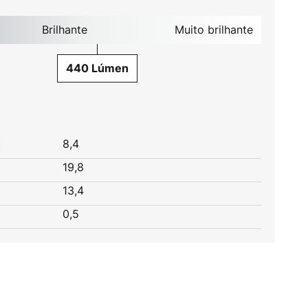
Brilhante
Muito brilhante
440 Lúmen
:
8,4
19,8
13,4
0,5