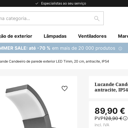
Especialistas ao seu serviço
Pesquisar
ção de exterior
Lâmpadas
Ventiladores
Mar
em mais de 20 000 produtos
MMER SALE: até -70 %
ande Candeeiro de parede exterior LED Timm, 20 cm, antracite, IP54
Lucande Cande
antracite, IP5
89,90 €
PVP
128,90 €
incl. IVA