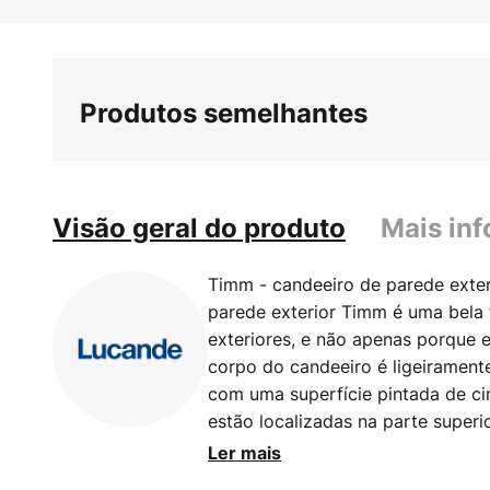
Saltar
para
o
início
Produtos semelhantes
da
Galeria
de
imagens
Visão geral do produto
Mais in
Timm - candeeiro de parede exte
parede exterior Timm é uma bela 
exteriores, e não apenas porque
corpo do candeeiro é ligeiramente
com uma superfície pintada de ci
estão localizadas na parte superi
cobertura branca, que permite um
Ler mais
luz. O Timm pode ser utilizado c