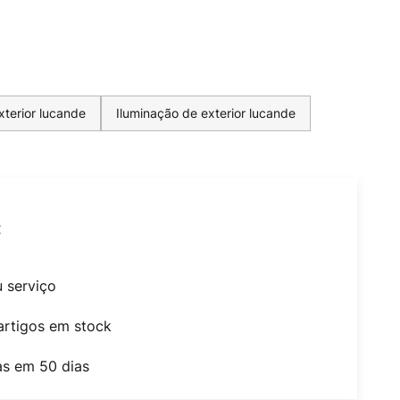
terior lucande
Iluminação de exterior lucande
t
u serviço
artigos em stock
as em 50 dias