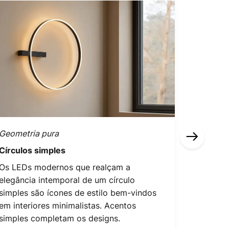
Geometria pura
Castanho
Círculos simples
Tons es
Os LEDs modernos que realçam a
Se quise
elegância intemporal de um círculo
quotidia
simples são ícones de estilo bem-vindos
minimali
em interiores minimalistas. Acentos
calmas.
simples completam os designs.
tendênci