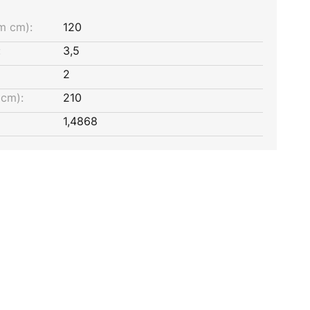
m cm):
120
:
3,5
2
cm):
210
1,4868