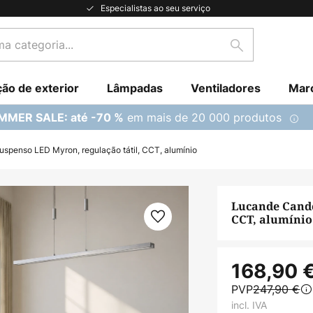
Especialistas ao seu serviço
Pesquisar
ção de exterior
Lâmpadas
Ventiladores
Mar
em mais de 20 000 produtos
MMER SALE: até -70 %
spenso LED Myron, regulação tátil, CCT, alumínio
Lucande Cande
CCT, alumínio
168,90 
PVP
247,90 €
incl. IVA