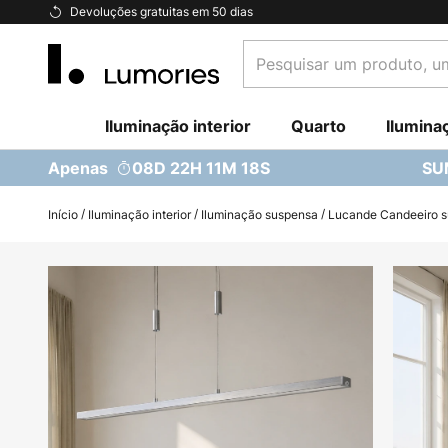
Ir
Devoluções gratuitas em 50 dias
para
Pesquisar
o
um
Conteúdo
produto,
Iluminação interior
uma
Quarto
Ilumina
categoria...
Apenas
08D 22H 11M 16S
SU
Início
Iluminação interior
Iluminação suspensa
Lucande Candeeiro su
Saltar
para
o
final
da
Galeria
de