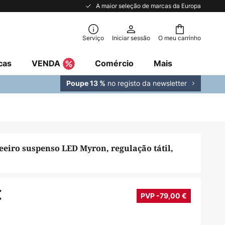
A maior seleção de marcas da Europa
Serviço
Iniciar sessão
O meu carrinho
cas
VENDA
Comércio
Mais
no registo da newsletter
Poupe 13 %
eiro suspenso LED Myron, regulação tátil,
€
PVP -79,00 €