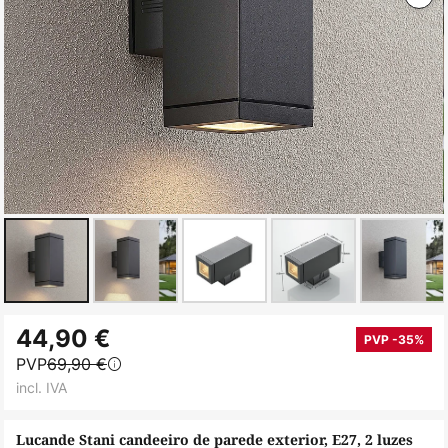
Saltar
44,90 €
para
PVP -35%
PVP
69,90 €
o
incl. IVA
início
da
Lucande Stani candeeiro de parede exterior, E27, 2 luzes
Galeria