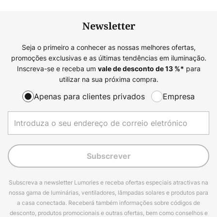
Newsletter
Seja o primeiro a conhecer as nossas melhores ofertas,
promoções exclusivas e as últimas tendências em iluminação.
Inscreva-se e receba um
para
vale de desconto de
13
%*
utilizar na sua próxima compra.
Apenas para clientes privados
Empresa
Subscrever
Subscreva a newsletter Lumories e receba ofertas especiais atractivas na
nossa gama de luminárias, ventiladores, lâmpadas solares e produtos para
a casa conectada. Receberá também informações sobre códigos de
desconto, produtos promocionais e outras ofertas, bem como conselhos e