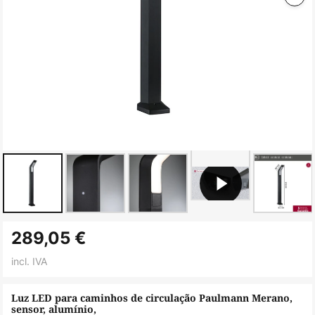
Saltar
289,05 €
para
o
incl. IVA
início
da
Luz LED para caminhos de circulação Paulmann Merano,
sensor, alumínio,
Galeria