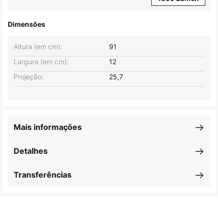
Dimensões
Altura (em cm):
91
Largura (em cm):
12
Projeção:
25,7
Mais informações
Detalhes
Transferências