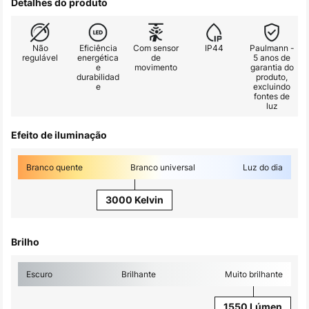
Detalhes do produto
Não
Eficiência
Com sensor
IP44
Paulmann -
regulável
energética
de
5 anos de
e
movimento
garantia do
durabilidad
produto,
e
excluindo
fontes de
luz
Efeito de iluminação
Branco quente
Branco universal
Luz do dia
3000 Kelvin
Brilho
Escuro
Brilhante
Muito brilhante
1550 Lúmen