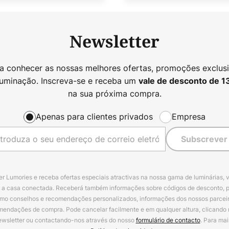
Newsletter
 a conhecer as nossas melhores ofertas, promoções exclusi
luminação. Inscreva-se e receba um
vale de desconto de
1
na sua próxima compra.
Apenas para clientes privados
Empresa
Subscrever
r Lumories e receba ofertas especiais atractivas na nossa gama de luminárias, 
a a casa conectada. Receberá também informações sobre códigos de desconto, 
omo conselhos e recomendações personalizados, informações dos nossos parceiro
mendações de compra. Pode cancelar facilmente e em qualquer altura, clicando
ewsletter ou contactando-nos através do nosso
formulário de contacto
. Para mai