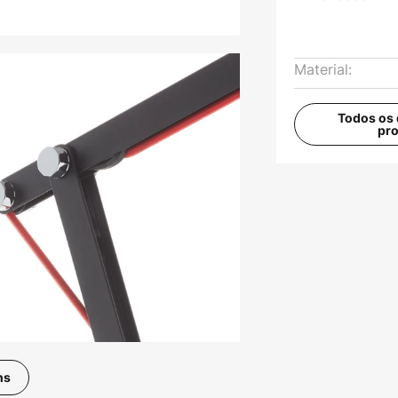
Material:
Todos os 
pr
ns