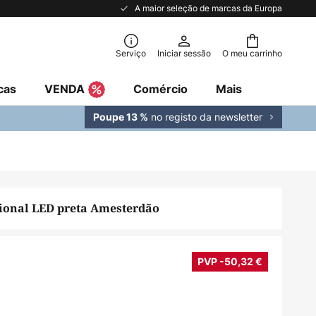
A maior seleção de marcas da Europa
Serviço
Iniciar sessão
O meu carrinho
cas
VENDA
Comércio
Mais
no registo da newsletter
Poupe 13 %
ional LED preta Amesterdão
PVP -50,32 €