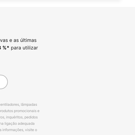
vas e as últimas
para utilizar
3
%*
ventiladores, lâmpadas
produtos promocionais e
s, inquéritos, pedidos
 na ligação adequada
s informações, visite o