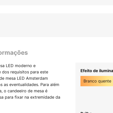
formações
esa LED moderno e
Efeito de ilumin
 dos requisitos para este
o de mesa LED Amsterdam
Branco quente
as as eventualidades. Para além
ia, o candeeiro de mesa é
 para fixar na extremidade da
 também com um suporte de
em um alinhamento