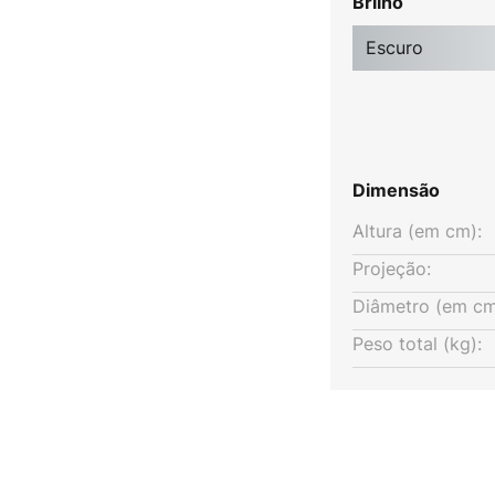
Brilho
nca quente emitida pelos LEDs
special é o cabo vermelho
Escuro
aço da luminária. A ficha e o
o pretos.
Dimensão
Altura (em cm):
Projeção:
Diâmetro (em cm
Peso total (kg):