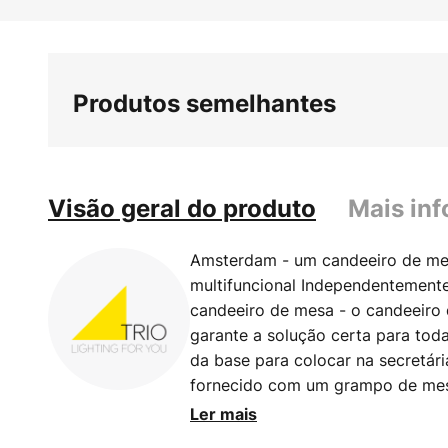
Saltar
para
o
início
Produtos semelhantes
da
Galeria
de
imagens
Visão geral do produto
Mais in
Amsterdam - um candeeiro de m
multifuncional Independentemente
candeeiro de mesa - o candeeir
garante a solução certa para tod
da base para colocar na secretár
fornecido com um grampo de mesa
secretária ou numa prateleira e
Ler mais
parede. Três articulações permit