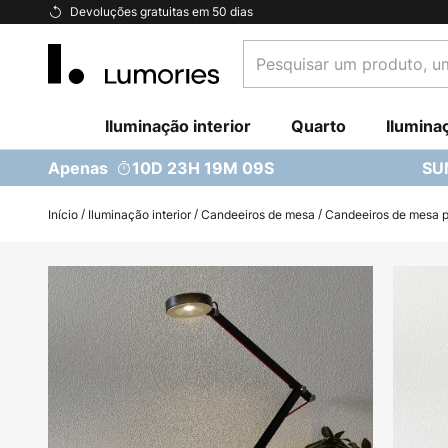
Ir
Devoluções gratuitas em 50 dias
para
Pesquisar
o
um
Conteúdo
produto,
Iluminação interior
uma
Quarto
Ilumina
categoria...
Apenas
10D 23H 19M 08S
SU
Início
Iluminação interior
Candeeiros de mesa
Candeeiros de mesa pa
Saltar
para
o
final
da
Galeria
de