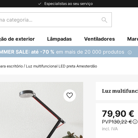
Especialistas ao seu serviço
Pesquisar
ção de exterior
Lâmpadas
Ventiladores
Mar
em mais de 20 000 produtos
MMER SALE: até -70 %
ra escritório
Luz multifuncional LED preta Amesterdão
Luz multifunc
79,90 €
PVP
130,22 €
incl. IVA