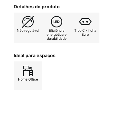
extremamente flexível da luz bra
Detalhes do produto
COB incorporados. Um atrativo e
brilhante que corre ao longo do br
cabo de ligação com interrutor sã
Não regulável
Eficiência
Tipo C - ficha
energética e
Euro
durabilidade
Ideal para espaços
Home Office