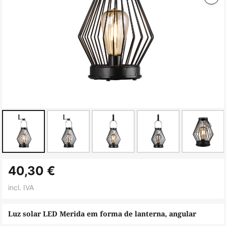
Saltar
40,30 €
para
o
incl. IVA
início
da
Luz solar LED Merida em forma de lanterna, angular
Galeria