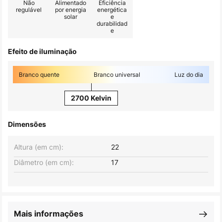
Não
Alimentado
Eficiência
regulável
por energia
energética
solar
e
durabilidad
e
Efeito de iluminação
Branco quente
Branco universal
Luz do dia
2700 Kelvin
Dimensões
Altura (em cm):
22
Diâmetro (em cm):
17
Mais informações