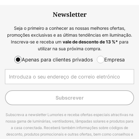
Newsletter
Seja o primeiro a conhecer as nossas melhores ofertas,
promoções exclusivas e as últimas tendências em iluminação.
Inscreva-se e receba um
para
vale de desconto de
13
%*
utilizar na sua próxima compra.
Apenas para clientes privados
Empresa
Subscrever
Subscreva a newsletter Lumories e receba ofertas especiais atractivas na
nossa gama de luminárias, ventiladores, lâmpadas solares e produtos para
a casa conectada. Receberá também informações sobre códigos de
desconto, produtos promocionais e outras ofertas, bem como conselhos e