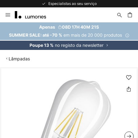
Especialistas ao seu serviço
Ir
para
o
uisar
Apenas
08D 17H 40M 20S
Conteúdo
em mais de 20 000 produtos
SUMMER SALE: até -70 %
no registo da newsletter
Poupe 13 %
Lâmpadas
Saltar
para
o
final
da
Galeria
de
imagens