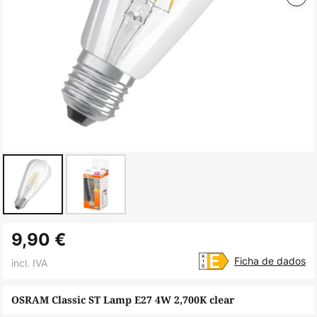
Saltar
9,90 €
para
o
Ficha de dados
incl. IVA
início
da
OSRAM Classic ST Lamp E27 4W 2,700K clear
Galeria