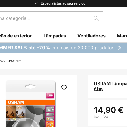
Especialistas ao seu serviço
Pesquisar
ção de exterior
Lâmpadas
Ventiladores
Mar
em mais de 20 000 produtos
MMER SALE: até -70 %
827 Glow dim
OSRAM Lâmpad
dim
14,90 €
incl. IVA