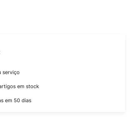
t
u serviço
artigos em stock
as em 50 dias