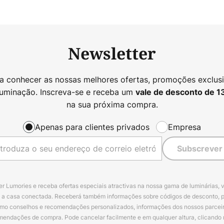
Newsletter
 a conhecer as nossas melhores ofertas, promoções exclusi
luminação. Inscreva-se e receba um
vale de desconto de
1
na sua próxima compra.
Apenas para clientes privados
Empresa
Subscrever
r Lumories e receba ofertas especiais atractivas na nossa gama de luminárias, 
a a casa conectada. Receberá também informações sobre códigos de desconto, 
omo conselhos e recomendações personalizados, informações dos nossos parceiro
mendações de compra. Pode cancelar facilmente e em qualquer altura, clicando