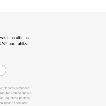
vas e as últimas
para utilizar
3
%*
ventiladores, lâmpadas
produtos promocionais e
s, inquéritos, pedidos
 na ligação adequada