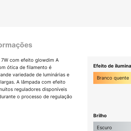
formações
 7W com efeito glowdim A
Efeito de ilumin
m ótica de filamento é
ande variedade de luminárias e
Branco quente
 largas. A lâmpada com efeito
uitos reguladores disponíveis
 durante o processo de regulação
is a luz é regulada, mais quente
icos - regulável e com função
Brilho
nte com a regulação da
stente a comutações com até
Escuro