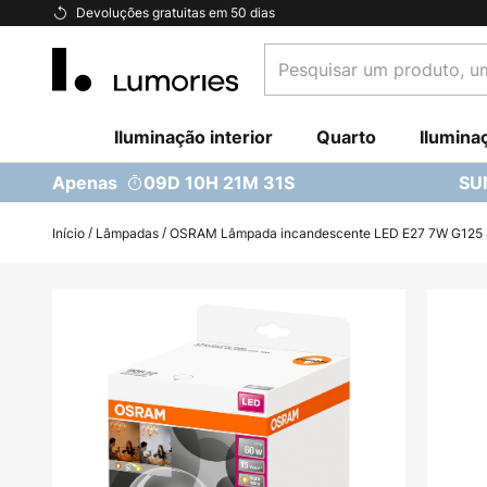
Ir
Devoluções gratuitas em 50 dias
para
Pesquisar
o
um
Conteúdo
produto,
Iluminação interior
uma
Quarto
Ilumina
categoria...
Apenas
09D 10H 21M 30S
SU
Início
Lâmpadas
OSRAM Lâmpada incandescente LED E27 7W G125 
Saltar
para
o
final
da
Galeria
de