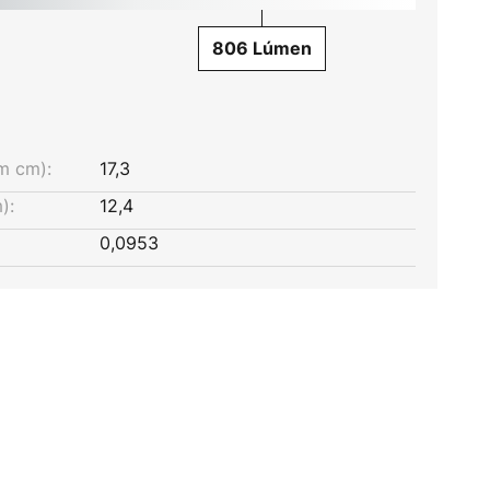
806 Lúmen
m cm):
17,3
):
12,4
0,0953