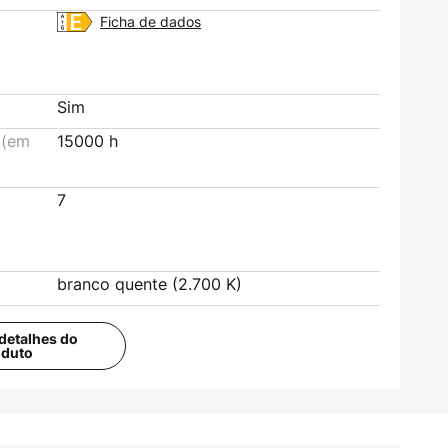
Ficha de dados
Sim
 (em
15000 h
7
branco quente (2.700 K)
detalhes do
oduto