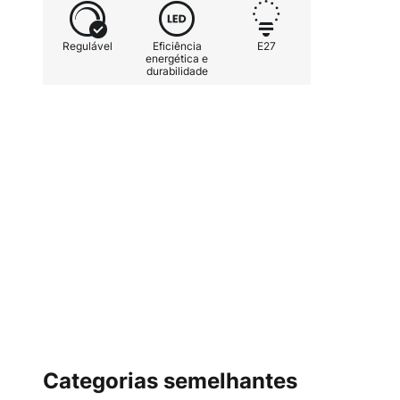
100.000 ciclos de comutação - v
incandescente 60 watts
Regulável
Eficiência
E27
energética e
durabilidade
Categorias semelhantes