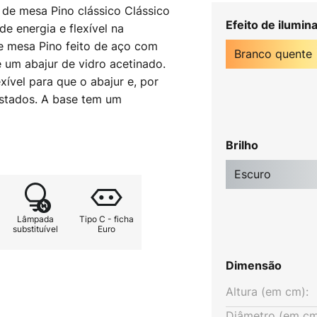
 de mesa Pino clássico Clássico
Efeito de ilumin
e energia e flexível na
de mesa Pino feito de aço com
Branco quente
 um abajur de vidro acetinado.
exível para que o abajur e, por
ustados. A base tem um
ndeeiro é fornecido com uma
Brilho
Escuro
Lâmpada
Tipo C - ficha
substituível
Euro
Dimensão
Altura (em cm):
Diâmetro (em cm