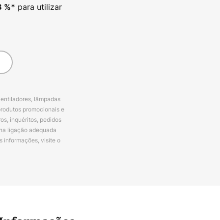
para utilizar
3
%*
ventiladores, lâmpadas
produtos promocionais e
s, inquéritos, pedidos
 na ligação adequada
s informações, visite o