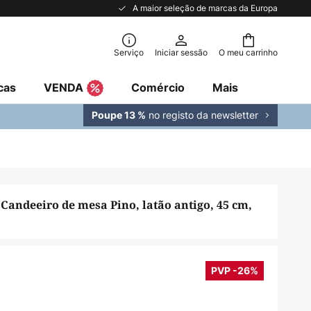
A maior seleção de marcas da Europa
Serviço
Iniciar sessão
O meu carrinho
cas
VENDA
Comércio
Mais
no registo da newsletter
Poupe 13 %
Candeeiro de mesa Pino, latão antigo, 45 cm,
PVP -26%