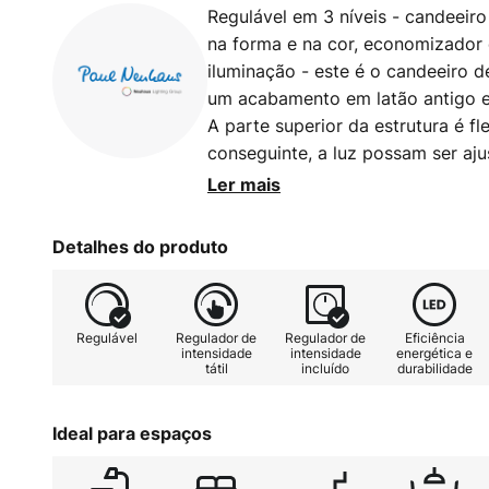
Regulável em 3 níveis - candeeiro
na forma e na cor, economizador d
iluminação - este é o candeeiro 
um acabamento em latão antigo e
A parte superior da estrutura é fl
conseguinte, a luz possam ser aj
regulador tátil de 3 níveis. O ca
Ler mais
lâmpada LED G9.
Detalhes do produto
Regulável
Regulador de
Regulador de
Eficiência
intensidade
intensidade
energética e
tátil
incluído
durabilidade
Ideal para espaços