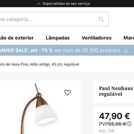
Especialistas ao seu serviço
Pesquisar
ção de exterior
Lâmpadas
Ventiladores
Mar
em mais de 20 000 produtos
MMER SALE: até -70 %
o de mesa Pino, latão antigo, 45 cm, regulável
Paul Neuhaus 
regulável
47,90 €
PVP
65,06 €
incl. IVA