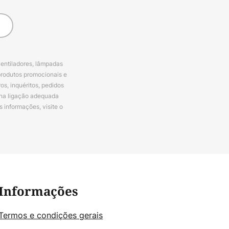
ventiladores, lâmpadas
produtos promocionais e
s, inquéritos, pedidos
 na ligação adequada
s informações, visite o
Informações
Termos e condições gerais