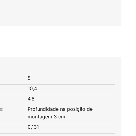
:
5
10,4
4,8
s:
Profundidade na posição de
montagem 3 cm
0,131