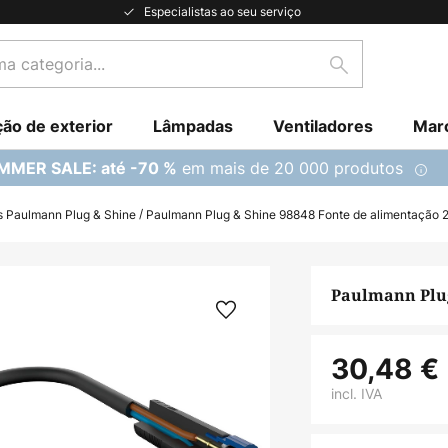
Especialistas ao seu serviço
Pesquisar
ção de exterior
Lâmpadas
Ventiladores
Mar
em mais de 20 000 produtos
MMER SALE: até -70 %
s Paulmann Plug & Shine
Paulmann Plug & Shine 98848 Fonte de alimentação 
Paulmann Plug
30,48 €
incl. IVA