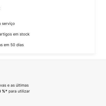
t
u serviço
artigos em stock
as em 50 dias
vas e as últimas
para utilizar
3
%*