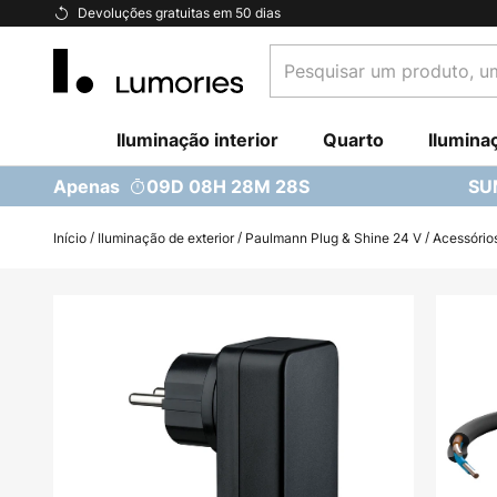
Ir
Devoluções gratuitas em 50 dias
para
Pesquisar
o
um
Conteúdo
produto,
Iluminação interior
uma
Quarto
Ilumina
categoria...
Apenas
09D 08H 28M 27S
SU
Início
Iluminação de exterior
Paulmann Plug & Shine 24 V
Acessório
Saltar
para
o
final
da
Galeria
de