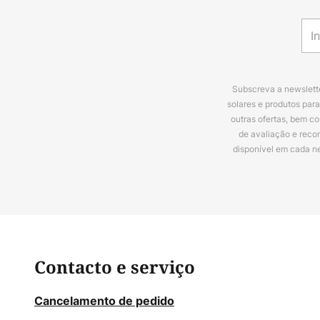
Subscreva a newslette
solares e produtos par
outras ofertas, bem c
de avaliação e reco
disponível em cada n
Contacto e serviço
Cancelamento de pedido