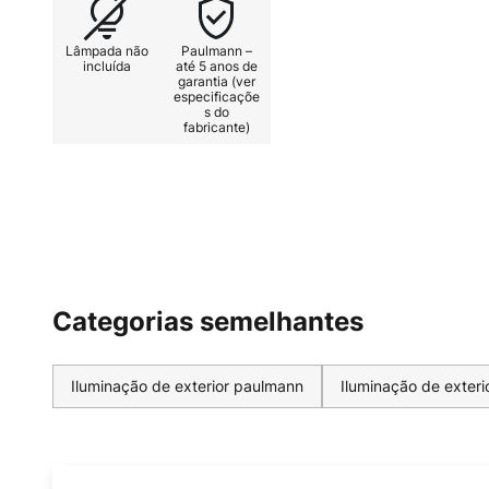
parede da casa
Lâmpada não
Paulmann –
incluída
até 5 anos de
garantia (ver
especificaçõe
s do
fabricante)
Categorias semelhantes
Iluminação de exterior paulmann
Iluminação de exteri