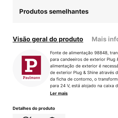
início
Produtos semelhantes
da
Galeria
de
imagens
Visão geral do produto
Mais in
Fonte de alimentação 98848, tran
para candeeiros de exterior Plug 
alimentação de exterior é necessá
de exterior Plug & Shine através
da ficha de contorno, o transfor
para 24 V, está alojado na caixa d
específica para o Plug & Shine est
Ler mais
comprimento total do cabo do si
máximo de 50 m - Proteção IP: IP
Detalhes do produto
água em áreas exteriores - Insta