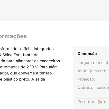
formações
sformador e ficha integrados,
Dimensão
& Shine Esta fonte de
ria para alimentar os candeeiros
Largura (em cm)
 de tomadas de 230 V. Para além
Altura (em cm):
mador, que converte a tensão
e plástico preto. A saída
Projeção:
á localizada na parte inferior - O
Outras dimensõe
stema pode ser estendido até um
44: Proteção contra salpicos de
Peso total (kg):
lação: Destinado à tomada na