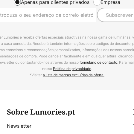
Apenas para clientes privados
Empresa
Subscrever
r Lumories e receba ofertas especiais atractivas na nossa gama de luminárias, 
a a casa conectada. Receberá também informações sobre códigos de desconto, 
omo conselhos e recomendações personalizados, informações dos nossos parceiro
mendações de compra. Pode cancelar facilmente e em qualquer altura, clicando
ewsletter ou contactando-nos através do nosso
formulário de contacto
. Para mai
nosso
Política de privacidade
.
*Visitar
a lista de marcas excluídas da oferta.
Sobre Lumories.pt
Newsletter