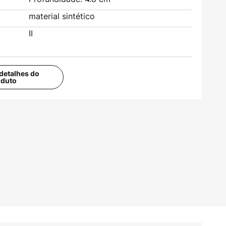
material sintético
II
detalhes do
oduto